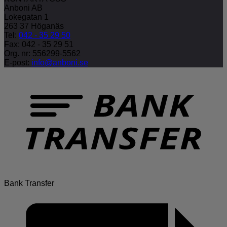
Anboni AB
Lokegatan 1
263 37 Höganäs
Tel:
042 - 35 29 50
Fax: 042 - 35 29 51
Org. nr: 556299-5562
E-post:
info@anboni.se
Bank Transfer