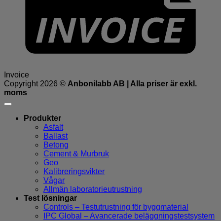
Invoice
Copyright 2026 ©
Anbonilabb AB | Alla priser är exkl.
moms
Produkter
Asfalt
Ballast
Betong
Cement & Murbruk
Geo
Kalibreringsvikter
Vågar
Allmän laboratorieutrustning
Test lösningar
Controls – Testutrustning för byggmaterial
IPC Global – Avancerade beläggningstestsystem