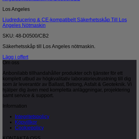
Los Angeles
Ljudreducering & CE-kompatibelt Säkerhetsskåp Till Los
Angeles Nötmaskin
SKU: 48-D0500/CB2
Säkerhetsskåp till Los Angeles nötmaskin.
Lägg i offert
Om oss
Anbonilabb tillhandahåller produkter och tjänster för ett
komplett utbud av högkvalitativ laboratorieutrustning till dig
som är leverantör av Ballast, Betong, Asfalt & Geoteknik. Vi
hjälper dig även med kompletta anläggningar, projektering
samt service & support.
Information
Integritetspolicy
Köpvillkor
Cookiepolicy
KONTAKTA OSS