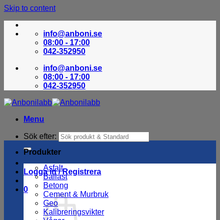
Skip to content
info@anboni.se
08:00 - 17:00
042-352950
info@anboni.se
08:00 - 17:00
042-352950
Menu
Sök efter:
Produkter
Asfalt
Logga in / Registrera
Ballast
Betong
0
Cement & Murbruk
Geo
Kalibreringsvikter