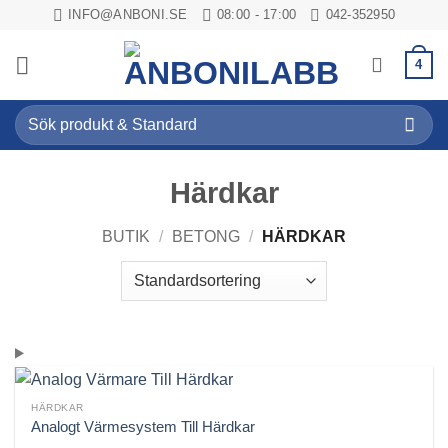
Skip
INFO@ANBONI.SE
08:00 - 17:00
042-352950
to
content
4
Sök
efter:
Härdkar
BUTIK
/
BETONG
/
HÄRDKAR
HÄRDKAR
Analogt Värmesystem Till Härdkar