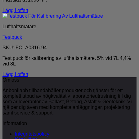
Lägg i offert
Lufthaltsmätare
Testpuck
SKU: FOLA0316-94
Test puck för kalibrering av lufthaltsmätare. 5% vid 7L 4,4%
vid 8L
Lägg i offert
Om oss
Anbonilabb tillhandahåller produkter och tjänster för ett
komplett utbud av högkvalitativ laboratorieutrustning till dig
som är leverantör av Ballast, Betong, Asfalt & Geoteknik. Vi
hjälper dig även med kompletta anläggningar, projektering
samt service & support.
Information
Integritetspolicy