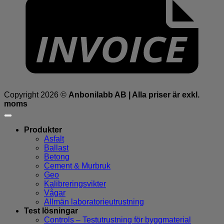
Copyright 2026 ©
Anbonilabb AB | Alla priser är exkl.
moms
Produkter
Asfalt
Ballast
Betong
Cement & Murbruk
Geo
Kalibreringsvikter
Vågar
Allmän laboratorieutrustning
Test lösningar
Controls – Testutrustning för byggmaterial