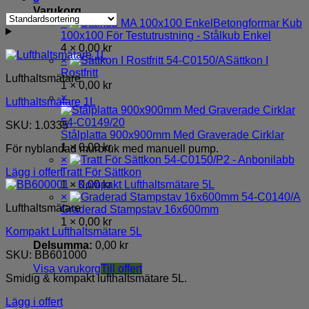
Varukorg
×
Betongformar Kub
100x100 För Testutrustning - Stålkub Enkel
4 ×
0,00
kr
×
Sättkon I
Rostfritt
Lufthaltsmätare
1 ×
0,00
kr
×
Lufthaltsmätare 1L
SKU: 1.0335
Stålplatta 900x900mm Med Graverade Cirklar
1 ×
0,00
kr
För nyblandad murbruk med manuell pump.
×
Lägg i offert
Tratt För Sättkon
1 ×
0,00
kr
×
Lufthaltsmätare
Graderad Stampstav 16x600mm
1 ×
0,00
kr
Kompakt Lufthaltsmätare 5L
Delsumma:
0,00
kr
SKU: BB601000
Visa varukorg
Till offert
Smidig & kompakt lufthaltsmätare 5L.
Lägg i offert