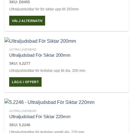
SKU: D0405
Ultraljudstvättar för för siktar upp till 350mm
VÄLJ ALTERNATIV
Den
här
produkten
har
ULTRALJUDSBAD
flera
Ultraljudsbad För Siktar 200mm
varianter.
SKU: 5.2277
De
Ultraljudstvättar för testsilar upp till dia. 200 mm.
olika
alternativen
LÄGG I OFFERT
kan
väljas
på
produktsidan
ULTRALJUDSBAD
Ultraljudsbad För Siktar 220mm
SKU: 5.2246
Ultraljudstvättar för testsilar upptill dia. 220 mm.