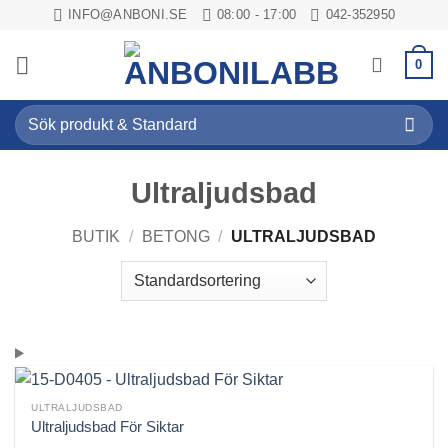
Skip
INFO@ANBONI.SE
08:00 - 17:00
042-352950
to
content
0
Sök
efter:
Ultraljudsbad
BUTIK
/
BETONG
/
ULTRALJUDSBAD
ULTRALJUDSBAD
Ultraljudsbad För Siktar