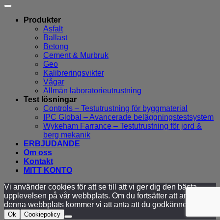
Produkter
Asfalt
Ballast
Betong
Cement & Murbruk
Geo
Kalibreringsvikter
Vågar
Allmän laboratorieutrustning
Test lösningar
Controls – Testutrustning för byggmaterial
IPC Global – Avancerade beläggningstestsystem
Wykeham Farrance – Testutrustning för jord &
berg mekanik
ERBJUDANDE
Om oss
Kontakt
MITT KONTO
Vi använder cookies för att se till att vi ger dig den bästa
upplevelsen på vår webbplats. Om du fortsätter att använda
denna webbplats kommer vi att anta att du godkänner detta.
Ok
Cookiepolicy