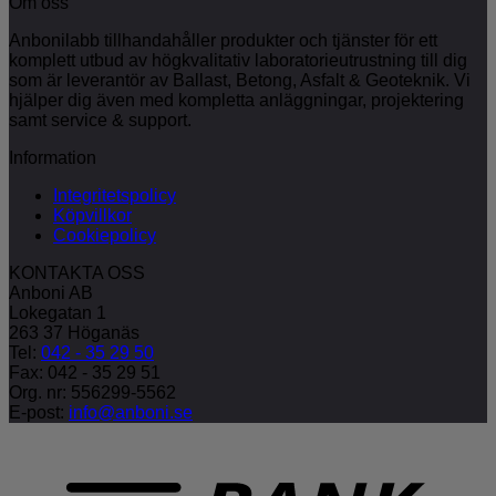
Om oss
Anbonilabb tillhandahåller produkter och tjänster för ett
komplett utbud av högkvalitativ laboratorieutrustning till dig
som är leverantör av Ballast, Betong, Asfalt & Geoteknik. Vi
hjälper dig även med kompletta anläggningar, projektering
samt service & support.
Information
Integritetspolicy
Köpvillkor
Cookiepolicy
KONTAKTA OSS
Anboni AB
Lokegatan 1
263 37 Höganäs
Tel:
042 - 35 29 50
Fax: 042 - 35 29 51
Org. nr: 556299-5562
E-post:
info@anboni.se