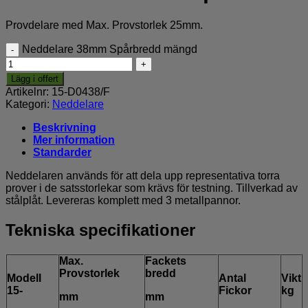
Provdelare med Max. Provstorlek 25mm.
Neddelare 38mm Spårbredd mängd
Lägg i offert
Artikelnr:
15-D0438/F
Kategori:
Neddelare
Beskrivning
Mer information
Standarder
Neddelaren används för att dela upp representativa torra
prover i de satsstorlekar som krävs för testning. Tillverkad av
stålplåt. Levereras komplett med 3 metallpannor.
Tekniska specifikationer
Max.
Fackets
Provstorlek
bredd
Modell
Antal
Vikt
15-
Fickor
kg
mm
mm