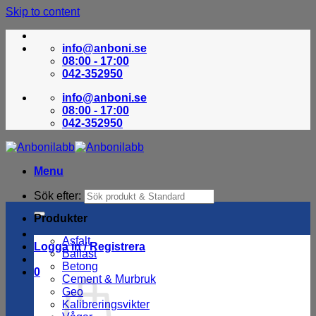
Skip to content
info@anboni.se
08:00 - 17:00
042-352950
info@anboni.se
08:00 - 17:00
042-352950
Menu
Sök efter:
Produkter
Asfalt
Logga in / Registrera
Ballast
Betong
0
Cement & Murbruk
Geo
Kalibreringsvikter