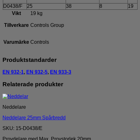
D0438/F
25
38
8
19
Vikt
19 kg
Tillverkare
Controls Group
Varumärke
Controls
Produktstandarder
EN 932-1
,
EN 932-5
,
EN 933-3
Relaterade produkter
Neddelare
Neddelare 25mm Spårbredd
SKU: 15-D0438/E
Provdelare med Max. Provstorlek 20mm.