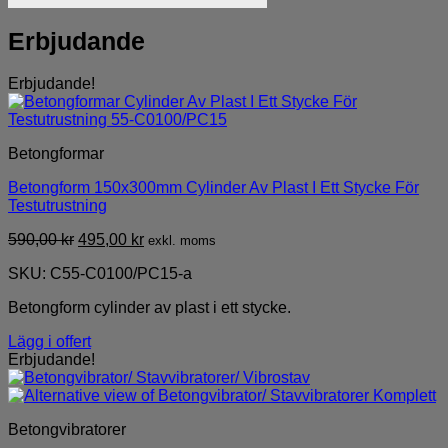
Erbjudande
Erbjudande!
Betongformar
Betongform 150x300mm Cylinder Av Plast I Ett Stycke För
Testutrustning
Det
Det
590,00
kr
495,00
kr
exkl. moms
ursprungliga
nuvarande
SKU: C55-C0100/PC15-a
priset
priset
var:
är:
Betongform cylinder av plast i ett stycke.
590,00 kr.
495,00 kr.
Lägg i offert
Erbjudande!
Betongvibratorer