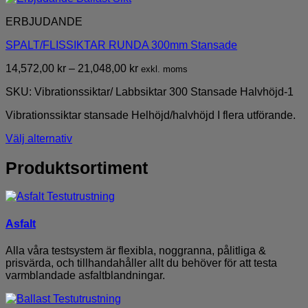
ERBJUDANDE
SPALT/FLISSIKTAR RUNDA 300mm Stansade
Prisintervall:
14,572,00
kr
–
21,048,00
kr
exkl. moms
14,572,00 kr
SKU: Vibrationssiktar/ Labbsiktar 300 Stansade Halvhöjd-1
till
21,048,00 kr
Vibrationssiktar stansade Helhöjd/halvhöjd I flera utförande.
Välj alternativ
Den
här
Produktsortiment
produkten
har
flera
varianter.
Asfalt
De
olika
alternativen
Alla våra testsystem är flexibla, noggranna, pålitliga &
kan
prisvärda, och tillhandahåller allt du behöver för att testa
väljas
varmblandade asfaltblandningar.
på
produktsidan