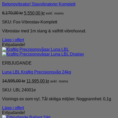
Betongvibrator/ Stavvibratorer Komplett
Det
Det
6,170,00
kr
5,550,00
kr
exkl. moms
ursprungliga
nuvarande
SKU: Fox-Vibrostav-Komplett
priset
priset
var:
är:
Vibrostav med 1m slang & valfritt vibrohuvud.
6,170,00 kr.
5,550,00 kr.
Lägg i offert
Erbjudande!
ERBJUDANDE
Luna LBL Kraftig Precisionsvåg 24kg
Det
Det
14,595,00
kr
11,995,00
kr
exkl. moms
ursprungliga
nuvarande
SKU: LBL 24001e
priset
priset
var:
är:
Visnings ex som ny!, Tål skitiga miljöer. Noggrannhet: 0,1g
14,595,00 kr.
11,995,00 kr.
Lägg i offert
Erbjudande!