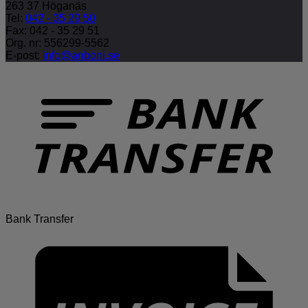
263 37 Höganäs
Tel:
042 - 35 29 50
Fax: 042 - 35 29 51
Org. nr: 556299-5562
E-post:
info@anboni.se
Bank Transfer