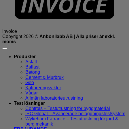
Invoice
Copyright 2026 ©
Anbonilabb AB | Alla priser är exkl.
moms
Produkter
Asfalt
Ballast
Betong
Cement & Murbruk
Geo
Kalibreringsvikter
Vågar
Allmän laboratorieutrustning
Test lösningar
Controls – Testutrustning för byggmaterial
IPC Global – Avancerade beläggningstestsystem
Wykeham Farrance – Testutrustning för jord &
berg mekanik