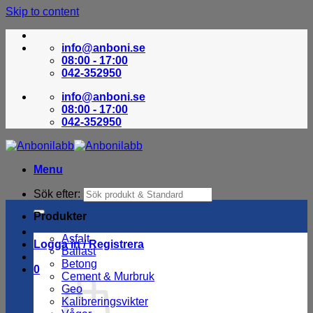
Skip to content
info@anboni.se
08:00 - 17:00
042-352950
info@anboni.se
08:00 - 17:00
042-352950
Menu
Sök efter:
Produkter
Asfalt
Logga in / Registrera
Ballast
Betong
0
Cement & Murbruk
Geo
Kalibreringsvikter