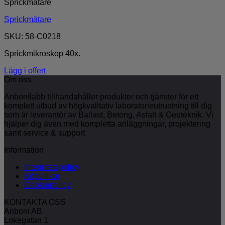
Sprickmätare
Sprickmätare
SKU: 58-C0218
Sprickmikroskop 40x.
Lägg i offert
Om oss
Anbonilabb tillhandahåller produkter och tjänster för ett
komplett utbud av högkvalitativ laboratorieutrustning till dig
som är leverantör av Ballast, Betong, Asfalt & Geoteknik. Vi
hjälper dig även med kompletta anläggningar, projektering
samt service & support.
Information
Integritetspolicy
Köpvillkor
Cookiepolicy
KONTAKTA OSS
Anboni AB
Lokegatan 1