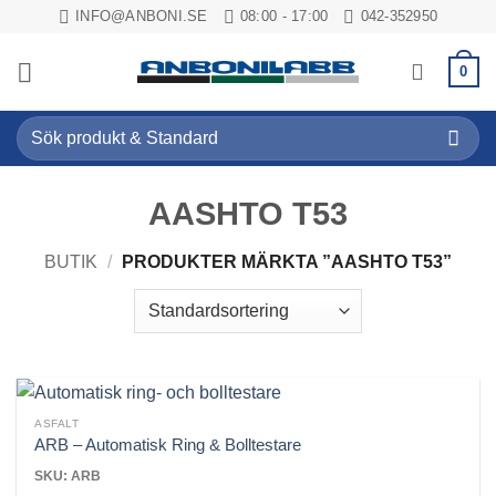
Skip
INFO@ANBONI.SE
08:00 - 17:00
042-352950
to
content
0
Sök
efter:
AASHTO T53
BUTIK
/
PRODUKTER MÄRKTA ”AASHTO T53”
ASFALT
ARB – Automatisk Ring & Bolltestare
SKU: ARB