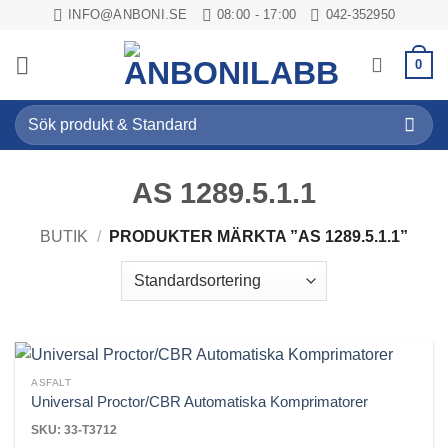
Skip
INFO@ANBONI.SE
08:00 - 17:00
042-352950
to
content
0
Sök
efter:
AS 1289.5.1.1
BUTIK
/
PRODUKTER MÄRKTA ”AS 1289.5.1.1”
ASFALT
Universal Proctor/CBR Automatiska Komprimatorer
SKU: 33-T3712