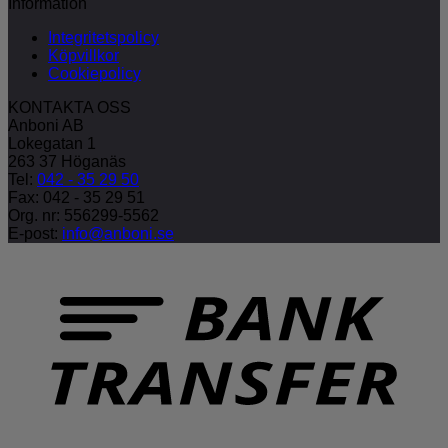
Information
Integritetspolicy
Köpvillkor
Cookiepolicy
KONTAKTA OSS
Anboni AB
Lokegatan 1
263 37 Höganäs
Tel:
042 - 35 29 50
Fax: 042 - 35 29 51
Org. nr: 556299-5562
E-post:
info@anboni.se