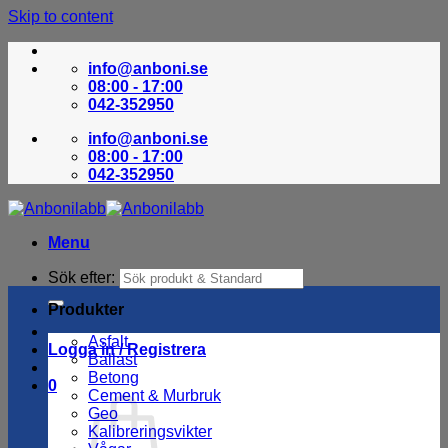
Skip to content
info@anboni.se
08:00 - 17:00
042-352950
info@anboni.se
08:00 - 17:00
042-352950
Menu
Sök efter:
Produkter
Asfalt
Logga in / Registrera
Ballast
Betong
0
Cement & Murbruk
Geo
Kalibreringsvikter