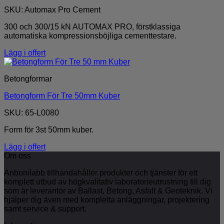
SKU: Automax Pro Cement
300 och 300/15 kN AUTOMAX PRO, förstklassiga
automatiska kompressionsböjliga cementtestare.
Lägg i offert
Betongformar
Betongform För Tre 50mm Kuber
SKU: 65-L0080
Form för 3st 50mm kuber.
Lägg i offert
Om oss
Anbonilabb tillhandahåller produkter och tjänster för ett
komplett utbud av högkvalitativ laboratorieutrustning till dig
som är leverantör av Ballast, Betong, Asfalt & Geoteknik. Vi
hjälper dig även med kompletta anläggningar, projektering
samt service & support.