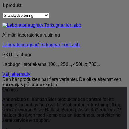
1 produkt
Allmän laboratorieutrustning
Laboratorieugnar/ Torkugnar För Labb
SKU: Labbugn
Labbugn i storlekarna 100L, 250L, 450L & 780L.
Välj alternativ
Den här produkten har flera varianter. De olika alternativen
kan väljas på produktsidan
Om oss
Anbonilabb tillhandahåller produkter och tjänster för ett
komplett utbud av högkvalitativ laboratorieutrustning till dig
som är leverantör av Ballast, Betong, Asfalt & Geoteknik. Vi
hjälper dig även med kompletta anläggningar, projektering
samt service & support.