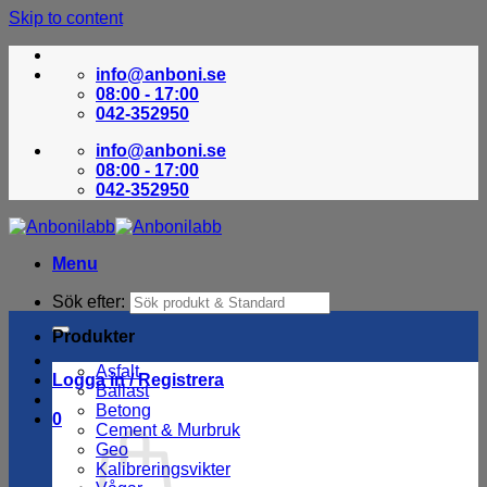
Skip to content
info@anboni.se
08:00 - 17:00
042-352950
info@anboni.se
08:00 - 17:00
042-352950
Menu
Sök efter:
Produkter
Asfalt
Logga in / Registrera
Ballast
Betong
0
Cement & Murbruk
Geo
Kalibreringsvikter