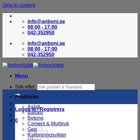
Skip to content
info@anboni.se
08:00 - 17:00
042-352950
info@anboni.se
08:00 - 17:00
042-352950
Menu
Sök efter:
Produkter
Asfalt
Logga in / Registrera
Ballast
Betong
0
Cement & Murbruk
Geo
Kalibreringsvikter