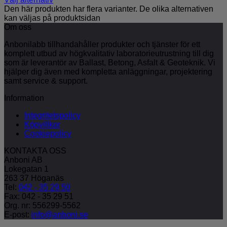
Den här produkten har flera varianter. De olika alternativen
kan väljas på produktsidan
Om oss
Anbonilabb tillhandahåller produkter och tjänster för ett
komplett utbud av högkvalitativ laboratorieutrustning till dig
som är leverantör av Ballast, Betong, Asfalt & Geoteknik. Vi
hjälper dig även med kompletta anläggningar, projektering
samt service & support.
Information
Integritetspolicy
Köpvillkor
Cookiepolicy
KONTAKTA OSS
Anboni AB
Lokegatan 1
263 37 Höganäs
Tel:
042 - 35 29 50
Fax: 042 - 35 29 51
Org. nr: 556299-5562
E-post:
info@anboni.se