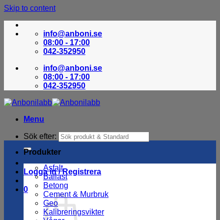
Skip to content
info@anboni.se
08:00 - 17:00
042-352950
info@anboni.se
08:00 - 17:00
042-352950
Menu
Sök efter:
Produkter
Asfalt
Logga in / Registrera
Ballast
Betong
0
Cement & Murbruk
Geo
Kalibreringsvikter