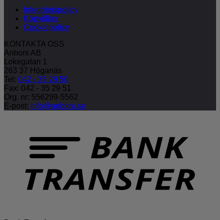
Integritetspolicy
Köpvillkor
Cookiepolicy
KONTAKTA OSS
Anboni AB
Lokegatan 1
263 37 Höganäs
Tel:
042 - 35 29 50
Fax: 042 - 35 29 51
Org. nr: 556299-5562
E-post:
info@anboni.se