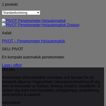
1 produkt
Asfalt
PIVOT – Penetrometer Helautomatisk
SKU: PIVOT
En kompakt automatisk penetrometer.
Lägg i offert
Om oss
Anbonilabb tillhandahåller produkter och tjänster för ett
komplett utbud av högkvalitativ laboratorieutrustning till dig
som är leverantör av Ballast, Betong, Asfalt & Geoteknik. Vi
hjälper dig även med kompletta anläggningar, projektering
samt service & support.
Information