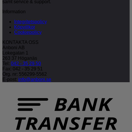
samt service & support.
Information
Integritetspolicy
Köpvillkor
Cookiepolicy
KONTAKTA OSS
Anboni AB
Lokegatan 1
263 37 Höganäs
Tel:
042 - 35 29 50
Fax: 042 - 35 29 51
Org. nr: 556299-5562
E-post:
info@anboni.se