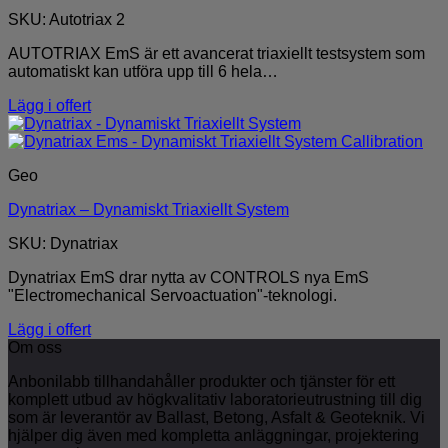
SKU: Autotriax 2
AUTOTRIAX EmS är ett avancerat triaxiellt testsystem som
automatiskt kan utföra upp till 6 hela…
Lägg i offert
Geo
Dynatriax – Dynamiskt Triaxiellt System
SKU: Dynatriax
Dynatriax EmS drar nytta av CONTROLS nya EmS
"Electromechanical Servoactuation"-teknologi.
Lägg i offert
Om oss
Anbonilabb tillhandahåller produkter och tjänster för ett
komplett utbud av högkvalitativ laboratorieutrustning till dig
som är leverantör av Ballast, Betong, Asfalt & Geoteknik. Vi
hjälper dig även med kompletta anläggningar, projektering