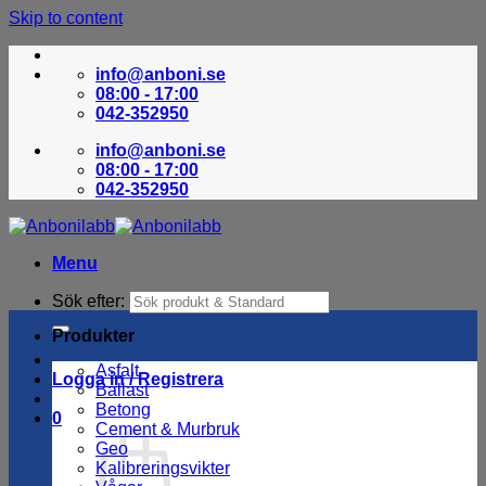
Skip to content
info@anboni.se
08:00 - 17:00
042-352950
info@anboni.se
08:00 - 17:00
042-352950
Menu
Sök efter:
Produkter
Asfalt
Logga in / Registrera
Ballast
Betong
0
Cement & Murbruk
Geo
Kalibreringsvikter