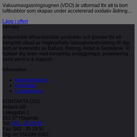
Vakuumavgasningsugnen (VDO) är utformad för att ta bort
luftbubblor som skapas under accelererad oxidativ åldring…
Lägg i offert
Om oss
Anbonilabb tillhandahåller produkter och tjänster för ett
komplett utbud av högkvalitativ laboratorieutrustning till dig
som är leverantör av Ballast, Betong, Asfalt & Geoteknik. Vi
hjälper dig även med kompletta anläggningar, projektering
samt service & support.
Information
Integritetspolicy
Köpvillkor
Cookiepolicy
KONTAKTA OSS
Anboni AB
Lokegatan 1
263 37 Höganäs
Tel:
042 - 35 29 50
Fax: 042 - 35 29 51
Org. nr: 556299-5562