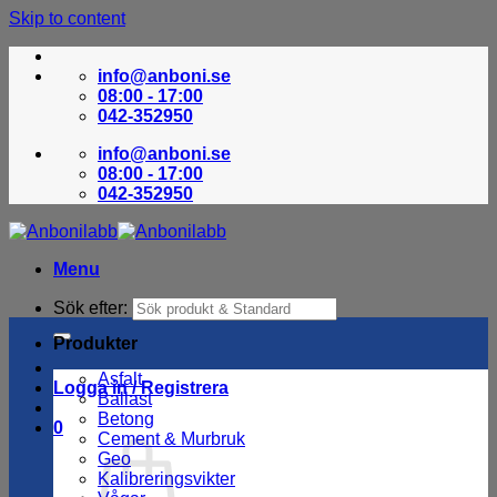
Skip to content
info@anboni.se
08:00 - 17:00
042-352950
info@anboni.se
08:00 - 17:00
042-352950
Menu
Sök efter:
Produkter
Asfalt
Logga in / Registrera
Ballast
Betong
0
Cement & Murbruk
Geo
Kalibreringsvikter