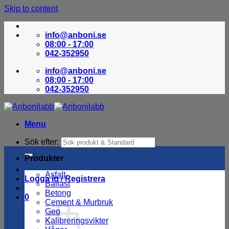
Skip to content
info@anboni.se
08:00 - 17:00
042-352950
info@anboni.se
08:00 - 17:00
042-352950
Menu
Sök efter:
Produkter
Asfalt
Logga in / Registrera
Ballast
Betong
0
Cement & Murbruk
Geo
Kalibreringsvikter