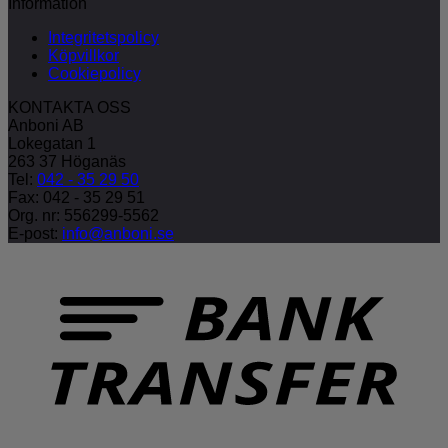
Information
Integritetspolicy
Köpvillkor
Cookiepolicy
KONTAKTA OSS
Anboni AB
Lokegatan 1
263 37 Höganäs
Tel:
042 - 35 29 50
Fax: 042 - 35 29 51
Org. nr: 556299-5562
E-post:
info@anboni.se