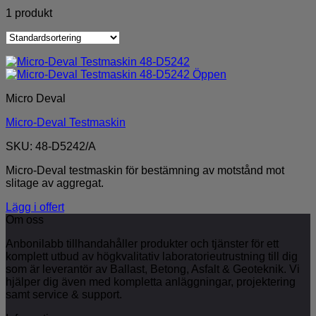
1 produkt
Micro Deval
Micro-Deval Testmaskin
SKU: 48-D5242/A
Micro-Deval testmaskin för bestämning av motstånd mot
slitage av aggregat.
Lägg i offert
Om oss
Anbonilabb tillhandahåller produkter och tjänster för ett
komplett utbud av högkvalitativ laboratorieutrustning till dig
som är leverantör av Ballast, Betong, Asfalt & Geoteknik. Vi
hjälper dig även med kompletta anläggningar, projektering
samt service & support.