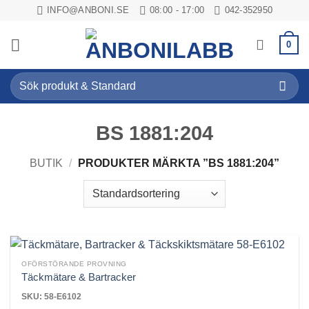
Skip
INFO@ANBONI.SE
08:00 - 17:00
042-352950
to
content
0
Sök
efter:
BS 1881:204
BUTIK
/
PRODUKTER MÄRKTA ”BS 1881:204”
OFÖRSTÖRANDE PROVNING
Täckmätare & Bartracker
SKU: 58-E6102