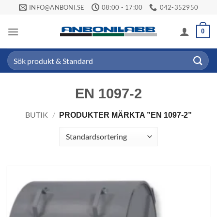
Skip
INFO@ANBONI.SE
08:00 - 17:00
042-352950
to
content
0
Sök
efter:
EN 1097-2
BUTIK
/
PRODUKTER MÄRKTA ”EN 1097-2”