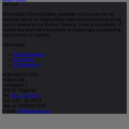
Om oss
Anbonilabb tillhandahåller produkter och tjänster för ett
komplett utbud av högkvalitativ laboratorieutrustning till dig
som är leverantör av Ballast, Betong, Asfalt & Geoteknik. Vi
hjälper dig även med kompletta anläggningar, projektering
samt service & support.
Information
Integritetspolicy
Köpvillkor
Cookiepolicy
KONTAKTA OSS
Anboni AB
Lokegatan 1
263 37 Höganäs
Tel:
042 - 35 29 50
Fax: 042 - 35 29 51
Org. nr: 556299-5562
E-post:
info@anboni.se