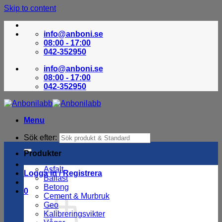
Skip to content
info@anboni.se
08:00 - 17:00
042-352950
info@anboni.se
08:00 - 17:00
042-352950
Menu
Sök efter:
Produkter
Asfalt
Logga in / Registrera
Ballast
Betong
0
Cement & Murbruk
Geo
Kalibreringsvikter