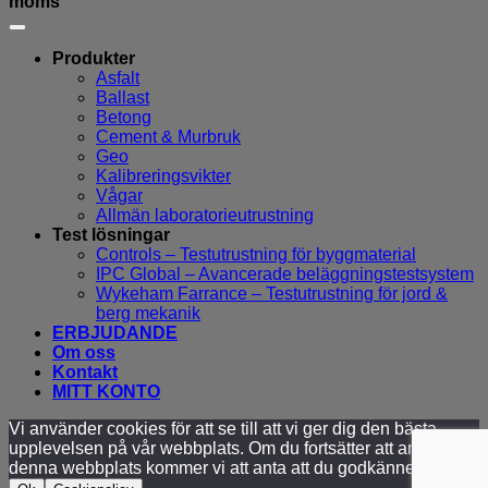
moms
Produkter
Asfalt
Ballast
Betong
Cement & Murbruk
Geo
Kalibreringsvikter
Vågar
Allmän laboratorieutrustning
Test lösningar
Controls – Testutrustning för byggmaterial
IPC Global – Avancerade beläggningstestsystem
Wykeham Farrance – Testutrustning för jord &
berg mekanik
ERBJUDANDE
Om oss
Kontakt
MITT KONTO
Vi använder cookies för att se till att vi ger dig den bästa
upplevelsen på vår webbplats. Om du fortsätter att använda
denna webbplats kommer vi att anta att du godkänner detta.