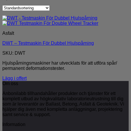
Asfalt
DWT – Testmaskin För Dubbel Hjulspårning
SKU: DWT
Hjulspårningsmaskiner har utvecklats för att utföra spår/
permanent deformationstester.
Lägg i offert
Om oss
Anbonilabb tillhandahåller produkter och tjänster för ett
komplett utbud av högkvalitativ laboratorieutrustning till dig
som är leverantör av Ballast, Betong, Asfalt & Geoteknik. Vi
hjälper dig även med kompletta anläggningar, projektering
samt service & support.
Information