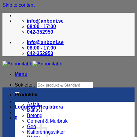
Skip to content
info@anboni.se
08:00 - 17:00
042-352950
info@anboni.se
08:00 - 17:00
042-352950
Menu
Sök efter:
Produkter
Asfalt
Logga in / Registrera
Ballast
Betong
0
Cement & Murbruk
Geo
Kalibreringsvikter