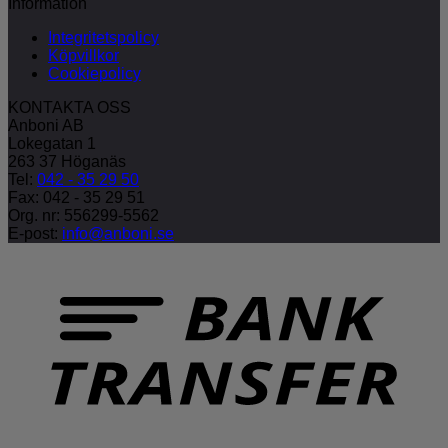
Information
Integritetspolicy
Köpvillkor
Cookiepolicy
KONTAKTA OSS
Anboni AB
Lokegatan 1
263 37 Höganäs
Tel:
042 - 35 29 50
Fax: 042 - 35 29 51
Org. nr: 556299-5562
E-post:
info@anboni.se