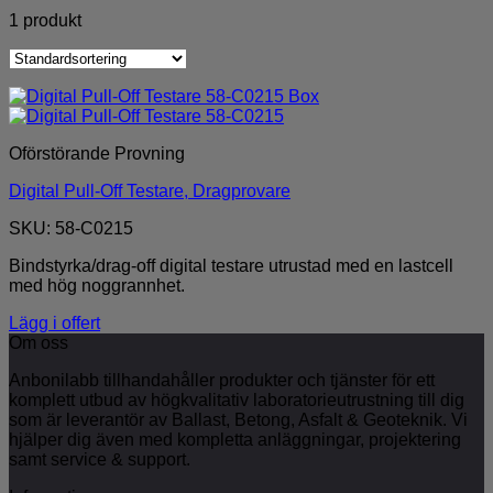
1 produkt
Oförstörande Provning
Digital Pull-Off Testare, Dragprovare
SKU: 58-C0215
Bindstyrka/drag-off digital testare utrustad med en lastcell
med hög noggrannhet.
Lägg i offert
Om oss
Anbonilabb tillhandahåller produkter och tjänster för ett
komplett utbud av högkvalitativ laboratorieutrustning till dig
som är leverantör av Ballast, Betong, Asfalt & Geoteknik. Vi
hjälper dig även med kompletta anläggningar, projektering
samt service & support.