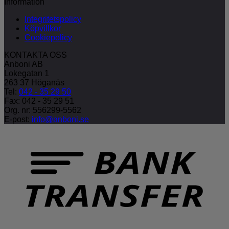
Information
Integritetspolicy
Köpvillkor
Cookiepolicy
KONTAKTA OSS
Anboni AB
Lokegatan 1
263 37 Höganäs
Tel:
042 - 35 29 50
Fax: 042 - 35 29 51
Org. nr: 556299-5562
E-post:
info@anboni.se