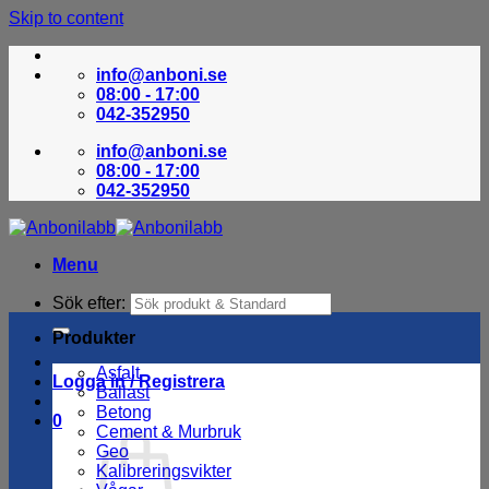
Skip to content
info@anboni.se
08:00 - 17:00
042-352950
info@anboni.se
08:00 - 17:00
042-352950
Menu
Sök efter:
Produkter
Asfalt
Logga in / Registrera
Ballast
Betong
0
Cement & Murbruk
Geo
Kalibreringsvikter