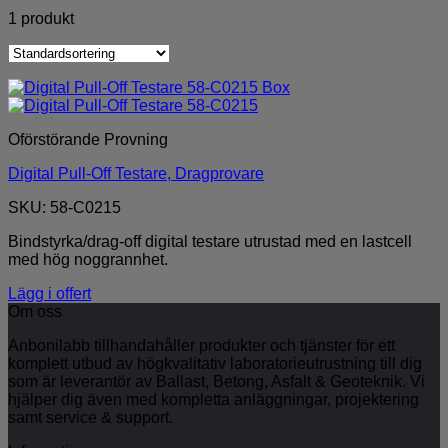
1 produkt
Oförstörande Provning
Digital Pull-Off Testare, Dragprovare
SKU: 58-C0215
Bindstyrka/drag-off digital testare utrustad med en lastcell
med hög noggrannhet.
Lägg i offert
Om oss
Anbonilabb tillhandahåller produkter och tjänster för ett
komplett utbud av högkvalitativ laboratorieutrustning till dig
som är leverantör av Ballast, Betong, Asfalt & Geoteknik. Vi
hjälper dig även med kompletta anläggningar, projektering
samt service & support.