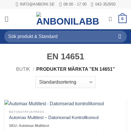
Skip
INFO@ANBONI.SE
08:00 - 17:00
042-352950
to
content
0
Sök
efter:
EN 14651
BUTIK
/
PRODUKTER MÄRKTA ”EN 14651”
BETONGTRYCKPRESS
Automax Multitest – Datoriserad Kontrollkonsol
SKU: Automax Multitest