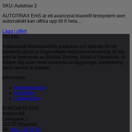
SKU: Autotriax 2
AUTOTRIAX EmS är ett avancerat triaxiellt testsystem som
automatiskt kan utföra upp till 6 hela…
Lägg i offert
Om oss
Anbonilabb tillhandahåller produkter och tjänster för ett
komplett utbud av högkvalitativ laboratorieutrustning till dig
som är leverantör av Ballast, Betong, Asfalt & Geoteknik. Vi
hjälper dig även med kompletta anläggningar, projektering
samt service & support.
Information
Integritetspolicy
Köpvillkor
Cookiepolicy
KONTAKTA OSS
Anboni AB
Lokegatan 1
263 37 Höganäs
Tel:
042 - 35 29 50