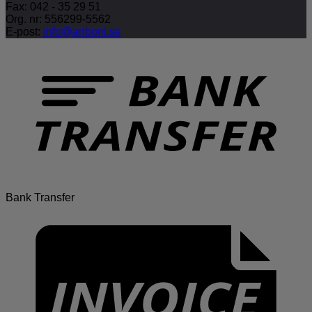
Fax: 042 - 35 29 51
Org. nr: 556299-5562
E-post:
info@anboni.se
Bank Transfer