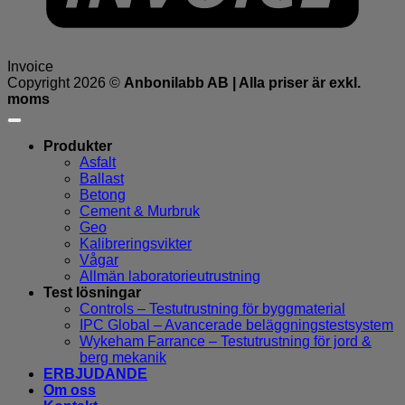
Invoice
Copyright 2026 ©
Anbonilabb AB | Alla priser är exkl.
moms
Produkter
Asfalt
Ballast
Betong
Cement & Murbruk
Geo
Kalibreringsvikter
Vågar
Allmän laboratorieutrustning
Test lösningar
Controls – Testutrustning för byggmaterial
IPC Global – Avancerade beläggningstestsystem
Wykeham Farrance – Testutrustning för jord &
berg mekanik
ERBJUDANDE
Om oss