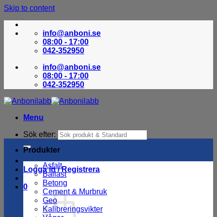
Skip to content
info@anboni.se
08:00 - 17:00
042-352950
info@anboni.se
08:00 - 17:00
042-352950
Menu
Sök efter:
Produkter
Asfalt
Logga in / Registrera
Ballast
Betong
0
Cement & Murbruk
Geo
Kalibreringsvikter