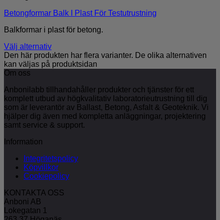
Betongformar Balk I Plast För Testutrustning
Balkformar i plast för betong.
Välj alternativ
Den här produkten har flera varianter. De olika alternativen
kan väljas på produktsidan
Om oss
Anbonilabb tillhandahåller produkter och tjänster för ett
komplett utbud av högkvalitativ laboratorieutrustning till dig
som är leverantör av Ballast, Betong, Asfalt & Geoteknik. Vi
hjälper dig även med kompletta anläggningar, projektering
samt service & support.
Information
Integritetspolicy
Köpvillkor
Cookiepolicy
KONTAKTA OSS
Anboni AB
Lokegatan 1
263 37 Höganäs