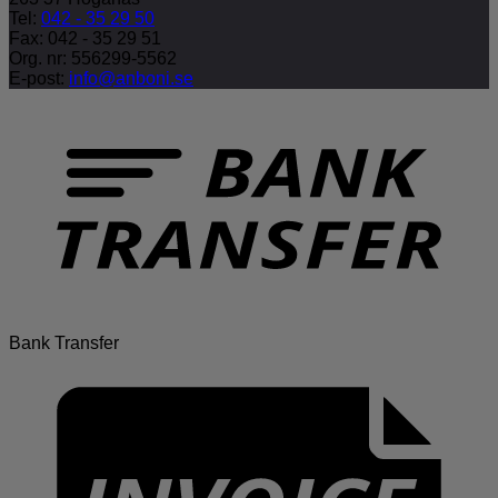
Tel:
042 - 35 29 50
Fax: 042 - 35 29 51
Org. nr: 556299-5562
E-post:
info@anboni.se
Bank Transfer