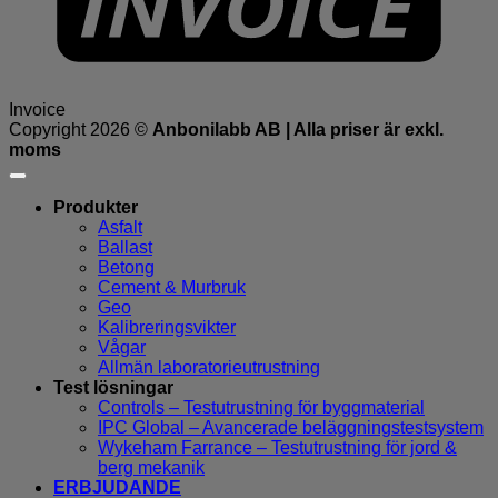
Invoice
Copyright 2026 ©
Anbonilabb AB | Alla priser är exkl.
moms
Produkter
Asfalt
Ballast
Betong
Cement & Murbruk
Geo
Kalibreringsvikter
Vågar
Allmän laboratorieutrustning
Test lösningar
Controls – Testutrustning för byggmaterial
IPC Global – Avancerade beläggningstestsystem
Wykeham Farrance – Testutrustning för jord &
berg mekanik
ERBJUDANDE