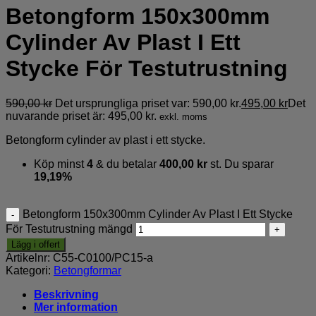
Betongform 150x300mm
Cylinder Av Plast I Ett
Stycke För Testutrustning
590,00
kr
Det ursprungliga priset var: 590,00 kr.
495,00
kr
Det
nuvarande priset är: 495,00 kr.
exkl. moms
Betongform cylinder av plast i ett stycke.
Köp minst
4
& du betalar
400,00
kr
st. Du sparar
19,19%
Betongform 150x300mm Cylinder Av Plast I Ett Stycke
För Testutrustning mängd
Lägg i offert
Artikelnr:
C55-C0100/PC15-a
Kategori:
Betongformar
Beskrivning
Mer information