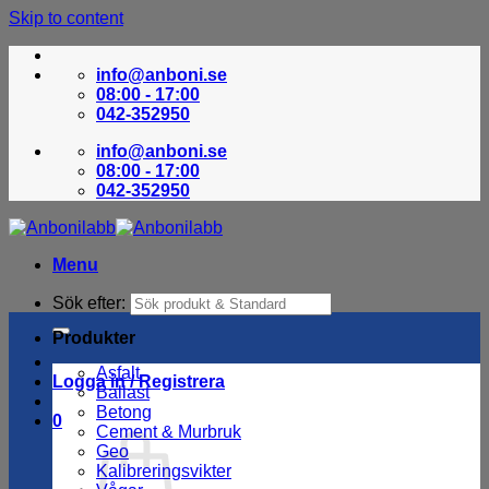
Skip to content
info@anboni.se
08:00 - 17:00
042-352950
info@anboni.se
08:00 - 17:00
042-352950
Menu
Sök efter:
Produkter
Asfalt
Logga in / Registrera
Ballast
Betong
0
Cement & Murbruk
Geo
Kalibreringsvikter