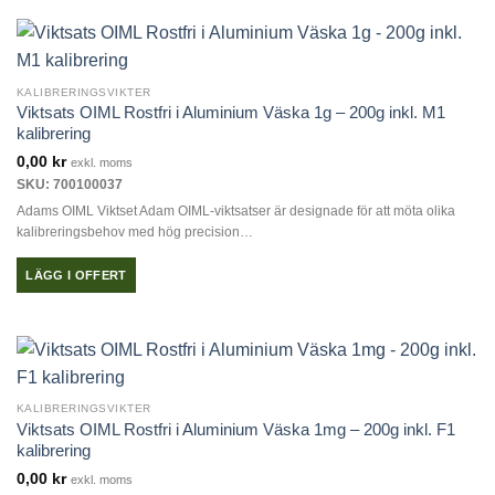
här
produkten
har
flera
KALIBRERINGSVIKTER
varianter.
Viktsats OIML Rostfri i Aluminium Väska 1g – 200g inkl. M1
De
kalibrering
olika
0,00
kr
exkl. moms
alternativen
SKU: 700100037
kan
Adams OIML Viktset Adam OIML-viktsatser är designade för att möta olika
väljas
kalibreringsbehov med hög precision…
på
produktsidan
LÄGG I OFFERT
KALIBRERINGSVIKTER
Viktsats OIML Rostfri i Aluminium Väska 1mg – 200g inkl. F1
kalibrering
0,00
kr
exkl. moms