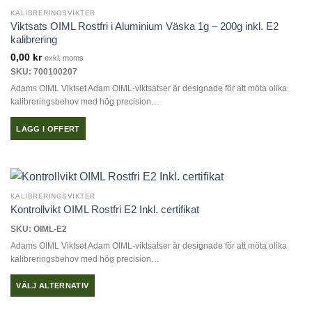
KALIBRERINGSVIKTER
Viktsats OIML Rostfri i Aluminium Väska 1g – 200g inkl. E2
kalibrering
0,00
kr
exkl. moms
SKU: 700100207
Adams OIML Viktset Adam OIML-viktsatser är designade för att möta olika
kalibreringsbehov med hög precision…
LÄGG I OFFERT
KALIBRERINGSVIKTER
Kontrollvikt OIML Rostfri E2 Inkl. certifikat
SKU: OIML-E2
Adams OIML Viktset Adam OIML-viktsatser är designade för att möta olika
kalibreringsbehov med hög precision…
VÄLJ ALTERNATIV
Den