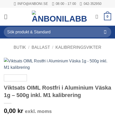
Skip
INFO@ANBONI.SE
08:00 - 17:00
042-352950
to
content
0
Sök
efter:
BUTIK
/
BALLAST
/
KALIBRERINGSVIKTER
Viktsats OIML Rostfri i Aluminium Väska
1g – 500g inkl. M1 kalibrering
0,00
kr
exkl. moms