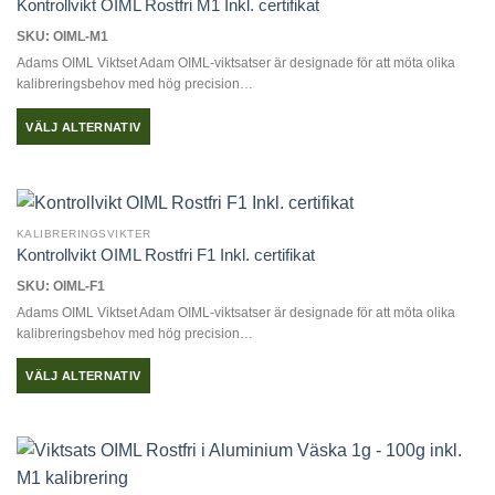
Kontrollvikt OIML Rostfri M1 Inkl. certifikat
SKU: OIML-M1
Adams OIML Viktset Adam OIML-viktsatser är designade för att möta olika
kalibreringsbehov med hög precision…
VÄLJ ALTERNATIV
Den
här
produkten
har
KALIBRERINGSVIKTER
flera
Kontrollvikt OIML Rostfri F1 Inkl. certifikat
varianter.
SKU: OIML-F1
De
Adams OIML Viktset Adam OIML-viktsatser är designade för att möta olika
olika
kalibreringsbehov med hög precision…
alternativen
kan
VÄLJ ALTERNATIV
väljas
Den
på
här
produktsidan
produkten
har