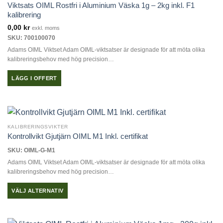
varianter.
Viktsats OIML Rostfri i Aluminium Väska 1g – 2kg inkl. F1
De
kalibrering
olika
0,00
kr
exkl. moms
alternativen
SKU: 700100070
kan
Adams OIML Viktset Adam OIML-viktsatser är designade för att möta olika
väljas
kalibreringsbehov med hög precision…
på
produktsidan
LÄGG I OFFERT
KALIBRERINGSVIKTER
Kontrollvikt Gjutjärn OIML M1 Inkl. certifikat
SKU: OIML-G-M1
Adams OIML Viktset Adam OIML-viktsatser är designade för att möta olika
kalibreringsbehov med hög precision…
VÄLJ ALTERNATIV
Den
här