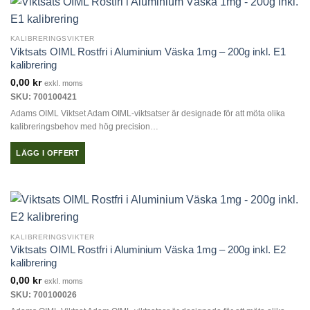
produkten
har
flera
KALIBRERINGSVIKTER
varianter.
Viktsats OIML Rostfri i Aluminium Väska 1mg – 200g inkl. E1
De
kalibrering
olika
0,00
kr
exkl. moms
alternativen
SKU: 700100421
kan
Adams OIML Viktset Adam OIML-viktsatser är designade för att möta olika
väljas
kalibreringsbehov med hög precision…
på
produktsidan
LÄGG I OFFERT
KALIBRERINGSVIKTER
Viktsats OIML Rostfri i Aluminium Väska 1mg – 200g inkl. E2
kalibrering
0,00
kr
exkl. moms
SKU: 700100026