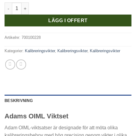
Viktsats OIML Rostfri i Aluminium Väska 1g - 500g inkl. M1 kal
LÄGG I OFFERT
Artikelnr:
700100228
Kategorier:
Kalibreringsvikter
,
Kalibreringsvikter
,
Kalibreringsvikter
BESKRIVNING
Adams OIML Viktset
Adam OIML-viktsatser är designade för att möta olika
kalibreringsbehov med hög precision genom vikter i olika