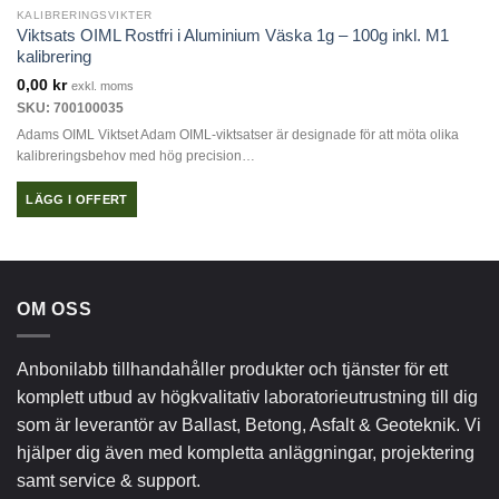
flera
KALIBRERINGSVIKTER
varianter.
Viktsats OIML Rostfri i Aluminium Väska 1g – 100g inkl. M1
De
kalibrering
olika
0,00
kr
exkl. moms
alternativen
SKU: 700100035
kan
Adams OIML Viktset Adam OIML-viktsatser är designade för att möta olika
väljas
kalibreringsbehov med hög precision…
på
produktsidan
LÄGG I OFFERT
OM OSS
Anbonilabb tillhandahåller produkter och tjänster för ett
komplett utbud av högkvalitativ laboratorieutrustning till dig
som är leverantör av Ballast, Betong, Asfalt & Geoteknik. Vi
hjälper dig även med kompletta anläggningar, projektering
samt service & support.