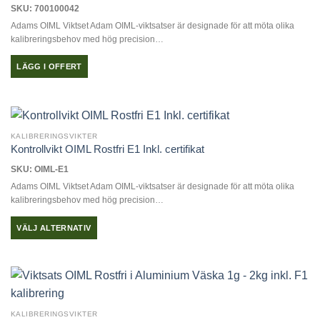
SKU: 700100042
Adams OIML Viktset Adam OIML-viktsatser är designade för att möta olika
kalibreringsbehov med hög precision…
LÄGG I OFFERT
KALIBRERINGSVIKTER
Kontrollvikt OIML Rostfri E1 Inkl. certifikat
SKU: OIML-E1
Adams OIML Viktset Adam OIML-viktsatser är designade för att möta olika
kalibreringsbehov med hög precision…
VÄLJ ALTERNATIV
Den
här
produkten
har
flera
KALIBRERINGSVIKTER