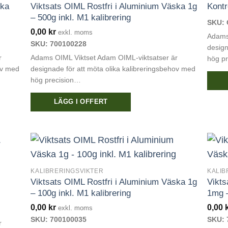
ska
Viktsats OIML Rostfri i Aluminium Väska 1g
Kontr
– 500g inkl. M1 kalibrering
SKU: 
0,00
kr
exkl. moms
Adams
SKU: 700100228
design
r
Adams OIML Viktset Adam OIML-viktsatser är
hög p
ov med
designade för att möta olika kalibreringsbehov med
hög precision…
Den
LÄGG I OFFERT
här
produ
har
flera
varian
KALIBRERINGSVIKTER
KALIB
De
Viktsats OIML Rostfri i Aluminium Väska 1g
Vikts
olika
– 100g inkl. M1 kalibrering
1mg –
altern
0,00
kr
0,00
exkl. moms
kan
SKU: 700100035
SKU: 
välja
r