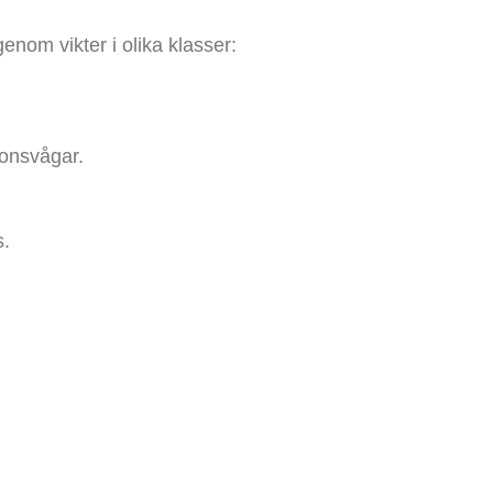
nom vikter i olika klasser:
ionsvågar.
s.