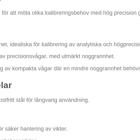
ör att möta olika kalibreringsbehov med hög precision ge
, idealiska för kalibrering av analytiska och högprecis
 av precisionsvågar, med utmärkt noggrannhet.
ng av kompakta vågar där en mindre noggrannhet behöv
lar
ostfritt stål för långvarig användning.
r säker hantering av vikter.