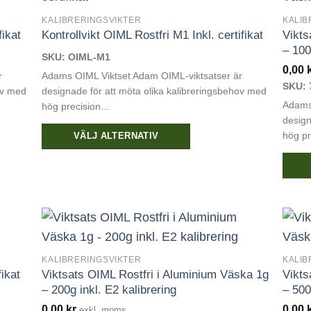
KALIBRERINGSVIKTER
KALIB
fikat
Kontrollvikt OIML Rostfri M1 Inkl. certifikat
Vikts
– 100
SKU: OIML-M1
0,00
r
Adams OIML Viktset Adam OIML-viktsatser är
SKU: 
ov med
designade för att möta olika kalibreringsbehov med
Adams
hög precision…
design
hög p
VÄLJ ALTERNATIV
Den
här
produkten
har
flera
varianter.
KALIBRERINGSVIKTER
KALIB
De
fikat
Viktsats OIML Rostfri i Aluminium Väska 1g
Vikts
olika
– 200g inkl. E2 kalibrering
– 500
alternativen
0,00
kr
0,00
exkl. moms