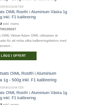
RERINGSVIKTER
ats OIML Rostfri i Aluminium Väska 1g
g inkl. F1 kalibrering
kr
exkl. moms
700100027
 OIML Viktset Adam OIML-viktsatser är
ade för att möta olika kalibreringsbehov med
recision…
LÄGG I OFFERT
RERINGSVIKTER
ats OIML Rostfri i Aluminium Väska 1g
g inkl. F1 kalibrering
kr
exkl. moms