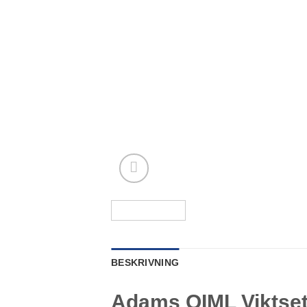
BESKRIVNING
Adams OIML Viktse