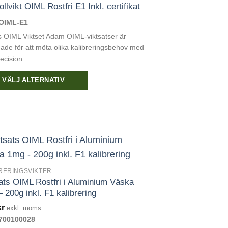
ollvikt OIML Rostfri E1 Inkl. certifikat
OIML-E1
 OIML Viktset Adam OIML-viktsatser är
ade för att möta olika kalibreringsbehov med
recision…
VÄLJ ALTERNATIV
kten
ter.
RERINGSVIKTER
ats OIML Rostfri i Aluminium Väska
 200g inkl. F1 kalibrering
ativen
kr
exkl. moms
700100028
s