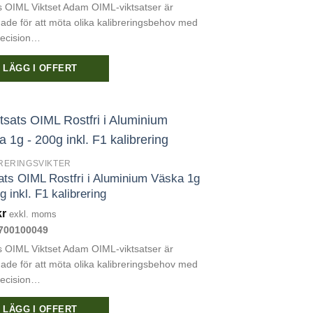
 OIML Viktset Adam OIML-viktsatser är
ade för att möta olika kalibreringsbehov med
ktsidan
recision…
LÄGG I OFFERT
RERINGSVIKTER
ats OIML Rostfri i Aluminium Väska 1g
g inkl. F1 kalibrering
kr
exkl. moms
700100049
 OIML Viktset Adam OIML-viktsatser är
ade för att möta olika kalibreringsbehov med
recision…
LÄGG I OFFERT