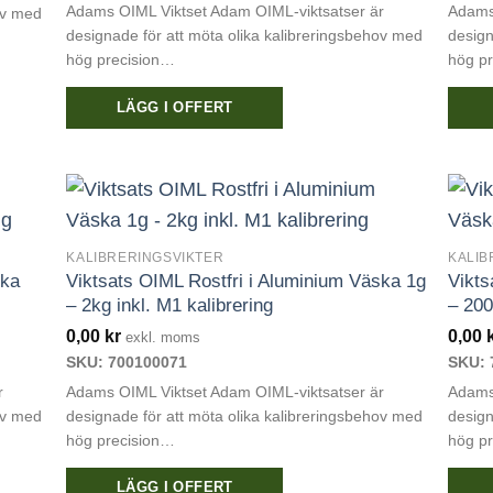
Adams OIML Viktset Adam OIML-viktsatser är
Adams
ov med
på
designade för att möta olika kalibreringsbehov med
design
produ
hög precision…
hög p
LÄGG I OFFERT
KALIBRERINGSVIKTER
KALIB
ska
Viktsats OIML Rostfri i Aluminium Väska 1g
Vikts
– 2kg inkl. M1 kalibrering
– 200
0,00
kr
0,00
exkl. moms
SKU: 700100071
SKU: 
r
Adams OIML Viktset Adam OIML-viktsatser är
Adams
ov med
designade för att möta olika kalibreringsbehov med
design
hög precision…
hög p
LÄGG I OFFERT