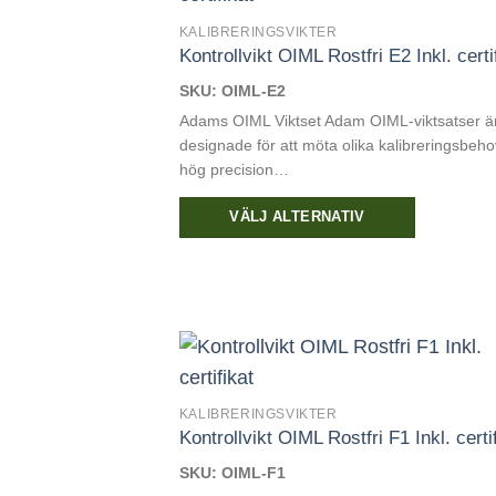
KALIBRERINGSVIKTER
Kontrollvikt OIML Rostfri E2 Inkl. certi
SKU: OIML-E2
Adams OIML Viktset Adam OIML-viktsatser ä
designade för att möta olika kalibreringsbeh
hög precision…
VÄLJ ALTERNATIV
Den
här
produkten
har
flera
varianter.
KALIBRERINGSVIKTER
De
Kontrollvikt OIML Rostfri F1 Inkl. certi
olika
alternativen
SKU: OIML-F1