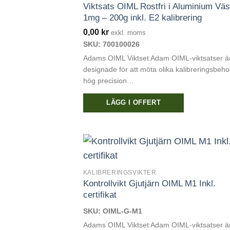
Viktsats OIML Rostfri i Aluminium Vä
1mg – 200g inkl. E2 kalibrering
0,00
kr
exkl. moms
SKU: 700100026
Adams OIML Viktset Adam OIML-viktsatser ä
designade för att möta olika kalibreringsbeh
hög precision…
LÄGG I OFFERT
KALIBRERINGSVIKTER
Kontrollvikt Gjutjärn OIML M1 Inkl.
certifikat
SKU: OIML-G-M1
Adams OIML Viktset Adam OIML-viktsatser ä