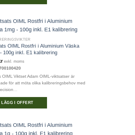
RERINGSVIKTER
ats OIML Rostfri i Aluminium Väska
 100g inkl. E1 kalibrering
kr
exkl. moms
700100420
 OIML Viktset Adam OIML-viktsatser är
ade för att möta olika kalibreringsbehov med
recision…
LÄGG I OFFERT