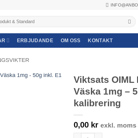
INFO@ANBO
AR
ERBJUDANDE
OM OSS
KONTAKT
NGSVIKTER
Viktsats OIML 
Väska 1mg – 50
kalibrering
0,00
kr
exkl. moms
Viktsats OIML Rostfri i Alu