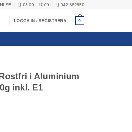
NI.SE
08:00 - 17:00
042-352950
0
LOGGA IN / REGISTRERA
Rostfri i Aluminium
g inkl. E1
minium Väska 1mg - 50g inkl. E1 kalibrering mängd