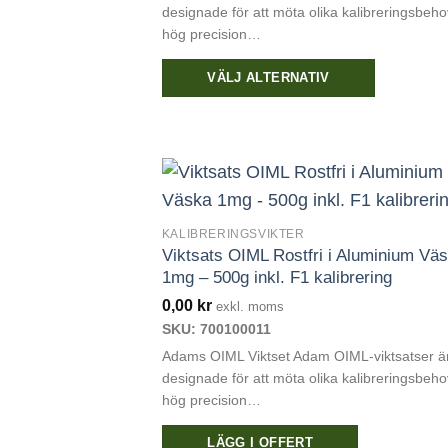
designade för att möta olika kalibreringsbeh
hög precision…
VÄLJ ALTERNATIV
Den
här
produkten
har
flera
varianter.
KALIBRERINGSVIKTER
Viktsats OIML Rostfri i Aluminium Vä
De
1mg – 500g inkl. F1 kalibrering
olika
0,00
kr
alternativen
exkl. moms
SKU: 700100011
kan
Adams OIML Viktset Adam OIML-viktsatser ä
väljas
designade för att möta olika kalibreringsbeh
på
hög precision…
produktsidan
LÄGG I OFFERT