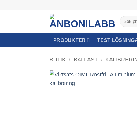
Skip
to
Sök
content
efter:
PRODUKTER
TEST LÖSNING
BUTIK
/
BALLAST
/
KALIBRERI