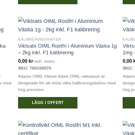
KALIBRERINGSVIKTER
KALIB
ska
Viktsats OIML Rostfri i Aluminium Väska 1g
Vikts
– 2kg inkl. F1 kalibrering
1mg –
0,00
kr
0,00
exkl. moms
SKU: 700100070
SKU: 
r
Adams OIML Viktset Adam OIML-viktsatser är
Adams
ov med
designade för att möta olika kalibreringsbehov med
design
hög precision…
hög p
LÄGG I OFFERT