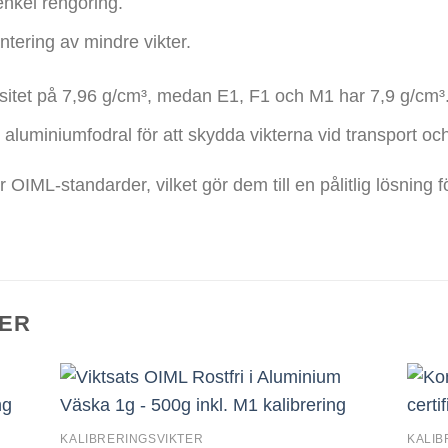
enkel rengöring.
ntering av mindre vikter.
itet på 7,96 g/cm³, medan E1, F1 och M1 har 7,9 g/cm³
luminiumfodral för att skydda vikterna vid transport och
r OIML-standarder, vilket gör dem till en pålitlig lösning f
ER
KALIBRERINGSVIKTER
KALIB