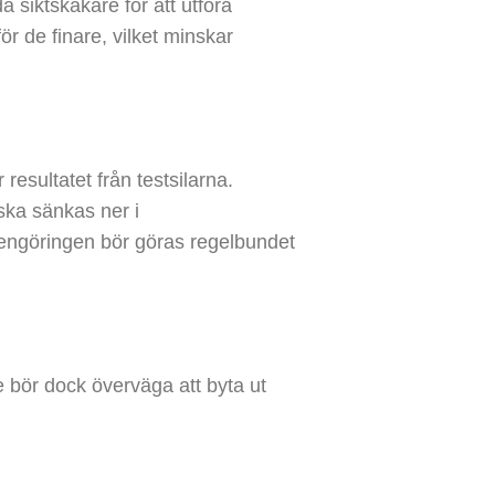
 siktskakare för att utföra
 de finare, vilket minskar
resultatet från testsilarna.
 ska sänkas ner i
rengöringen bör göras regelbundet
 bör dock överväga att byta ut