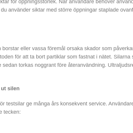
siktar för öppningsstorlek. När användare behöver använda
u använder siktar med större öppningar staplade ovanför
kan borstar eller vassa föremål orsaka skador som påverkar 
den för att ta bort partiklar som fastnat i nätet. Silarna
e sedan torkas noggrant före återanvändning. Ultraljuds
 ut silen
ör testsilar ge många års konsekvent service. Användare
e tecken: