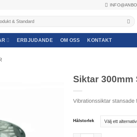
INFO@ANBO
AR
ERBJUDANDE
OM OSS
KONTAKT
R
Siktar 300mm 
Vibrationssiktar stansade f
Hålstorlek
Siktar 300mm Stansade Ful