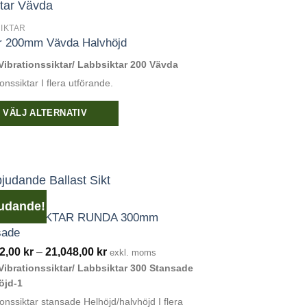
kten
IKTAR
ar 200mm Vävda Halvhöjd
ter.
Vibrationssiktar/ Labbsiktar 200 Vävda
ionssiktar I flera utförande.
ativen
VÄLJ ALTERNATIV
s
kten
ktsidan
UDANDE
udande!
T/FLISSIKTAR RUNDA 300mm
ter.
sade
Prisintervall:
72,00
kr
–
21,048,00
kr
exkl. moms
14,572,00 kr
Vibrationssiktar/ Labbsiktar 300 Stansade
ativen
till
21,048,00 kr
öjd-1
ionssiktar stansade Helhöjd/halvhöjd I flera
s