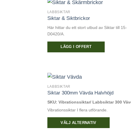
produkten
har
LABBSIKTAR
Siktar & Siktbrickor
flera
varianter.
Här hittar du ett stort utbud av Siktar till 15-
De
D0420/A.
olika
LÄGG I OFFERT
alternativen
kan
väljas
på
produktsidan
LABBSIKTAR
Siktar 300mm Vävda Halvhöjd
SKU: Vibrationssiktar/ Labbsiktar 300 Vä
Vibrationssiktar I flera utförande.
VÄLJ ALTERNATIV