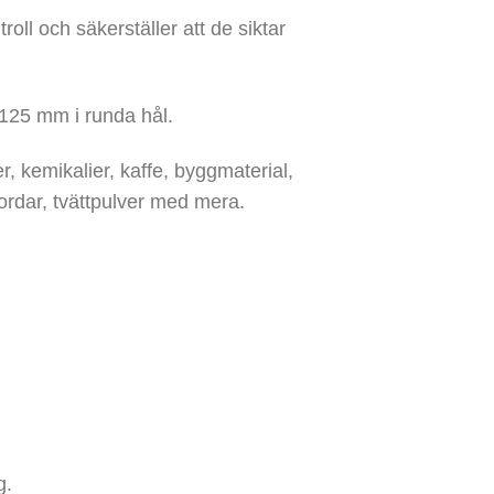
oll och säkerställer att de siktar
l 125 mm i runda hål.
r, kemikalier, kaffe, byggmaterial,
jordar, tvättpulver med mera.
g.