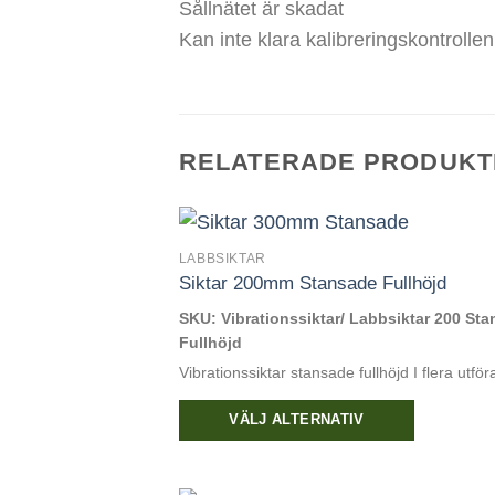
Sållnätet är skadat
Kan inte klara kalibreringskontrollen
RELATERADE PRODUKT
LABBSIKTAR
Siktar 200mm Stansade Fullhöjd
SKU: Vibrationssiktar/ Labbsiktar 200 St
Fullhöjd
Vibrationssiktar stansade fullhöjd I flera utfö
VÄLJ ALTERNATIV
Den
här