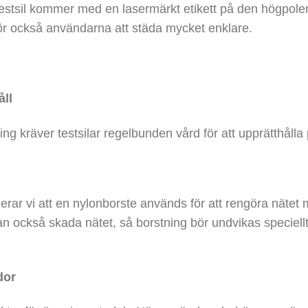
testsil kommer med en lasermärkt etikett på den högpoler
r också användarna att städa mycket enklare.
ll
ing kräver testsilar regelbunden vård för att upprätthåll
 vi att en nylonborste används för att rengöra nätet m
n också skada nätet, så borstning bör undvikas speciellt
dor