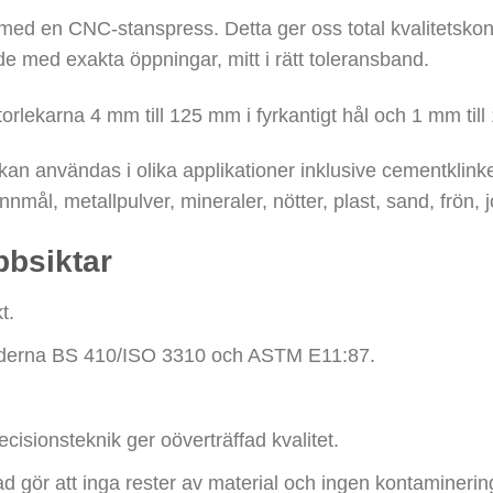
 med en CNC-stanspress. Detta ger oss total kvalitetskontr
de med exakta öppningar, mitt i rätt toleransband.
storlekarna 4 mm till 125 mm i fyrkantigt hål och 1 mm til
kan användas i olika applikationer inklusive cementklinke
nmål, metallpulver, mineraler, nötter, plast, sand, frön, 
bbsiktar
t.
ndarderna BS 410/ISO 3310 och ASTM E11:87.
cisionsteknik ger oöverträffad kvalitet.
lad gör att inga rester av material och ingen kontaminerin