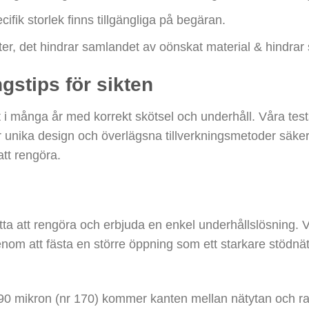
cifik storlek finns tillgängliga på begäran.
er, det hindrar samlandet av oönskat material & hindrar 
gstips för sikten
i många år med korrekt skötsel och underhåll. Våra testsik
 Vår unika design och överlägsna tillverkningsmetoder säke
att rengöra.
ätta att rengöra och erbjuda en enkel underhållslösning. V
om att fästa en större öppning som ett starkare stödnät f
0 mikron (nr 170) kommer kanten mellan nätytan och ramen