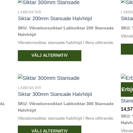
produkten
produ
har
har
LABBSIKTAR
LABBS
Siktar 200mm Stansade Halvhöjd
Sikt
flera
flera
varianter.
varian
SKU: Vibrationssiktar/ Labbsiktar 200 Stansade
SKU: 
De
De
Halvhöjd
Vibrat
olika
olika
Vibrationssiktar stansade halvhöjd I flera utförande.
alternativen
altern
kan
kan
VÄLJ ALTERNATIV
Den
väljas
välja
Den
här
på
på
här
produ
produktsidan
produ
produkten
har
har
flera
LABBSIKTAR
ERBJ
Erbj
Siktar 300mm Stansade Halvhöjd
SPAL
flera
varian
Stan
varianter.
De
vda
SKU: Vibrationssiktar/ Labbsiktar 300 Stansade
De
14,5
olika
Halvhöjd
SKU: 
olika
altern
Vibrationssiktar stansade halvhöjd I flera utförande.
Halvh
alternativen
kan
Vibrat
kan
VÄLJ ALTERNATIV
välja