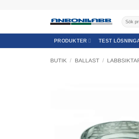
Skip
to
Sök
content
efter:
PRODUKTER
TEST LÖSNING
BUTIK
/
BALLAST
/
LABBSIKTA