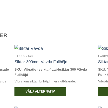
ER
LABBSIKTAR
LABBS
Siktar 300mm Vävda Fullhöjd
Sikta
ansade
SKU: Vibrationssiktar/ Labbsiktar 300 Vävda
SKU: 
Fullhöjd
Fullh
rande.
Vibrationssiktar fullhöjd I flera utförande.
Vibrati
VÄLJ ALTERNATIV
Den
Den
här
här