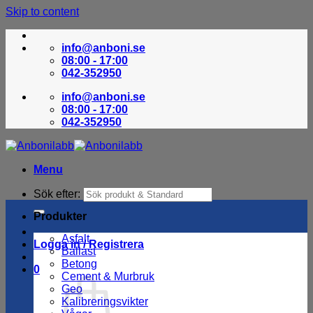
Skip to content
info@anboni.se
08:00 - 17:00
042-352950
info@anboni.se
08:00 - 17:00
042-352950
Menu
Sök efter:
Produkter
Asfalt
Logga in / Registrera
Ballast
Betong
0
Cement & Murbruk
Geo
Kalibreringsvikter