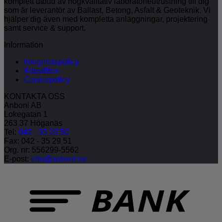
komplett utbud av högkvalitativ laboratorieutrustning till dig
som är leverantör av Ballast, Betong, Asfalt & Geoteknik. Vi
hjälper dig även med kompletta anläggningar, projektering
samt service & support.
Information
Integritetspolicy
Köpvillkor
Cookiepolicy
KONTAKTA OSS
Anboni AB
Lokegatan 1
263 37 Höganäs
Tel:
042 - 35 29 50
Fax: 042 - 35 29 51
Org. nr: 556299-5562
E-post:
info@anboni.se