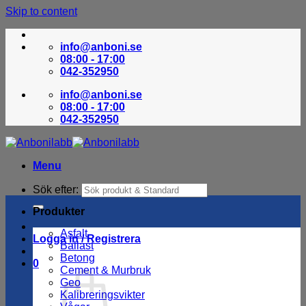
Skip to content
info@anboni.se
08:00 - 17:00
042-352950
info@anboni.se
08:00 - 17:00
042-352950
Menu
Sök efter:
Produkter
Asfalt
Logga in / Registrera
Ballast
Betong
0
Cement & Murbruk
Geo
Kalibreringsvikter