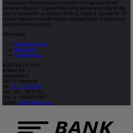
Anbonilabb tillhandahåller produkter och tjänster för ett
komplett utbud av högkvalitativ laboratorieutrustning till dig
som är leverantör av Ballast, Betong, Asfalt & Geoteknik. Vi
hjälper dig även med kompletta anläggningar, projektering
samt service & support.
Information
Integritetspolicy
Köpvillkor
Cookiepolicy
KONTAKTA OSS
Anboni AB
Lokegatan 1
263 37 Höganäs
Tel:
042 - 35 29 50
Fax: 042 - 35 29 51
Org. nr: 556299-5562
E-post:
info@anboni.se