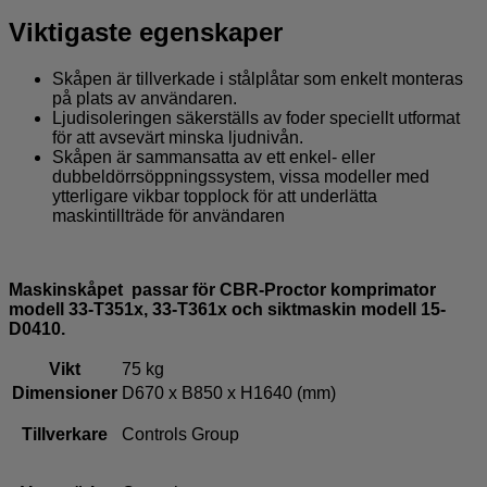
Viktigaste egenskaper
Skåpen är tillverkade i stålplåtar som enkelt monteras
på plats av användaren.
Ljudisoleringen säkerställs av foder speciellt utformat
för att avsevärt minska ljudnivån.
Skåpen är sammansatta av ett enkel- eller
dubbeldörrsöppningssystem, vissa modeller med
ytterligare vikbar topplock för att underlätta
maskintillträde för användaren
Maskinskåpet passar för CBR-Proctor komprimator
modell 33-T351x, 33-T361x och siktmaskin modell 15-
D0410.
Vikt
75 kg
Dimensioner
D670 x B850 x H1640 (mm)
Tillverkare
Controls Group