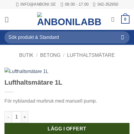
Skip
INFO@ANBONI.SE
08:00 - 17:00
042-352950
to
content
0
Sök
efter:
BUTIK
/
BETONG
/
LUFTHALTSMÄTARE
Lufthaltsmätare 1L
För nyblandad murbruk med manuell pump.
Lufthaltsmätare 1L mängd
LÄGG I OFFERT