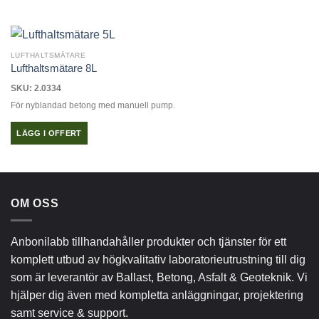
LUFTHALTSMÄTARE
Lufthaltsmätare 8L
SKU: 2.0334
För nyblandad betong med manuell pump.
LÄGG I OFFERT
OM OSS
Anbonilabb tillhandahåller produkter och tjänster för ett
komplett utbud av högkvalitativ laboratorieutrustning till dig
som är leverantör av Ballast, Betong, Asfalt & Geoteknik. Vi
hjälper dig även med kompletta anläggningar, projektering
samt service & support.