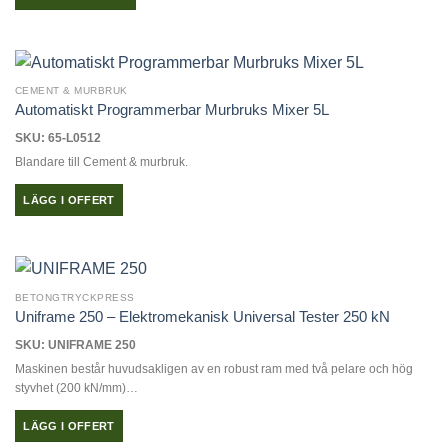
Den
här
produkten
har
CEMENT & MURBRUK
flera
Automatiskt Programmerbar Murbruks Mixer 5L
varianter.
SKU: 65-L0512
De
Blandare till Cement & murbruk.
olika
alternativen
LÄGG I OFFERT
kan
väljas
på
produktsidan
BETONGTRYCKPRESS
Uniframe 250 – Elektromekanisk Universal Tester 250 kN
SKU: UNIFRAME 250
Maskinen består huvudsakligen av en robust ram med två pelare och hög
styvhet (200 kN/mm)…
LÄGG I OFFERT