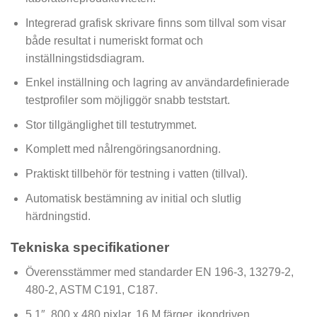
Integrerad grafisk skrivare finns som tillval som visar
både resultat i numeriskt format och
inställningstidsdiagram.
Enkel inställning och lagring av användardefinierade
testprofiler som möjliggör snabb teststart.
Stor tillgänglighet till testutrymmet.
Komplett med nålrengöringsanordning.
Praktiskt tillbehör för testning i vatten (tillval).
Automatisk bestämning av initial och slutlig
härdningstid.
Tekniska specifikationer
Överensstämmer med standarder EN 196-3, 13279-2,
480-2, ASTM C191, C187.
5,1″, 800 x 480 pixlar, 16 M färger, ikondriven