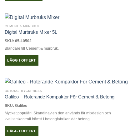
Den
här
produkten
har
CEMENT & MURBRUK
flera
Digital Murbruks Mixer 5L
varianter.
SKU: 65-L0502
De
Blandare till Cement & murbruk.
olika
alternativen
LÄGG I OFFERT
kan
väljas
på
produktsidan
BETONGTRYCKPRESS
Galileo – Roterande Kompaktor För Cement & Betong
SKU: Galileo
Mycket populär i Skandinavien den används för mixdesign och
kvalitetskontroll främst i betongfabriker, där betong…
LÄGG I OFFERT