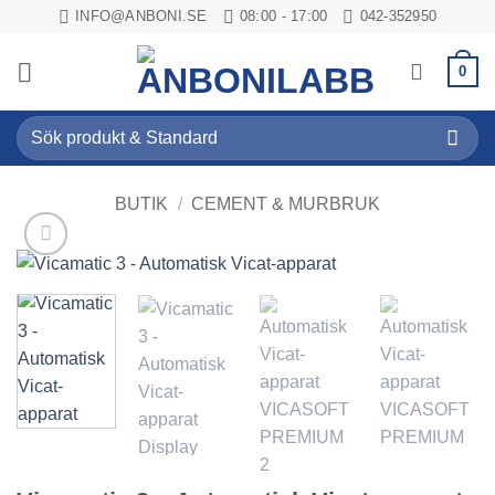
Skip
INFO@ANBONI.SE
08:00 - 17:00
042-352950
to
content
0
Sök
efter:
BUTIK
/
CEMENT & MURBRUK