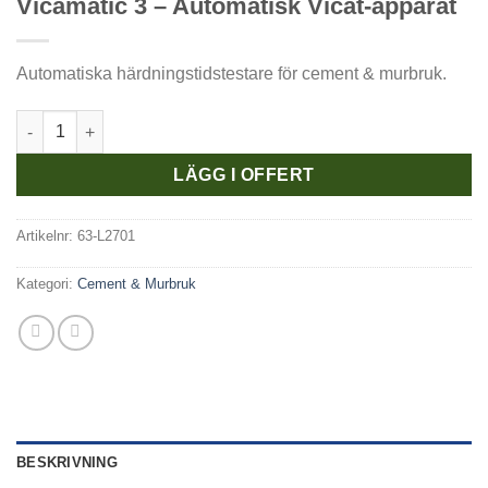
Vicamatic 3 – Automatisk Vicat-apparat
Automatiska härdningstidstestare för cement & murbruk.
Vicamatic 3 - Automatisk Vicat-apparat mängd
LÄGG I OFFERT
Artikelnr:
63-L2701
Kategori:
Cement & Murbruk
BESKRIVNING