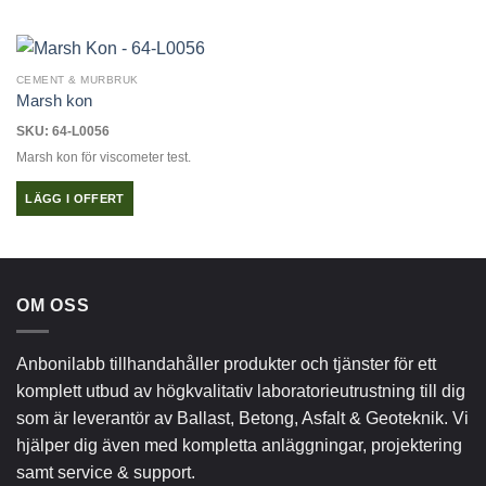
Den
här
produkten
har
CEMENT & MURBRUK
flera
Marsh kon
varianter.
SKU: 64-L0056
De
Marsh kon för viscometer test.
olika
alternativen
LÄGG I OFFERT
kan
väljas
på
produktsidan
OM OSS
Anbonilabb tillhandahåller produkter och tjänster för ett
komplett utbud av högkvalitativ laboratorieutrustning till dig
som är leverantör av Ballast, Betong, Asfalt & Geoteknik. Vi
hjälper dig även med kompletta anläggningar, projektering
samt service & support.