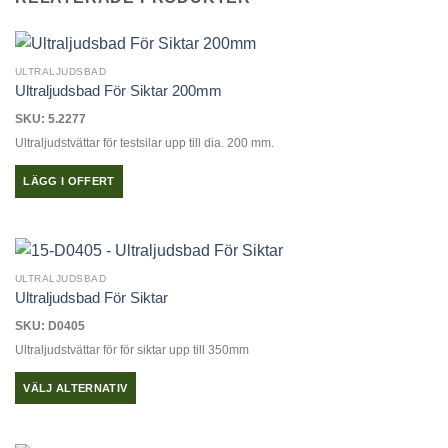
ULTRALJUDSBAD
Ultraljudsbad För Siktar 200mm
SKU: 5.2277
Ultraljudstvättar för testsilar upp till dia. 200 mm.
LÄGG I OFFERT
ULTRALJUDSBAD
Ultraljudsbad För Siktar
SKU: D0405
Ultraljudstvättar för för siktar upp till 350mm
VÄLJ ALTERNATIV
Den
här