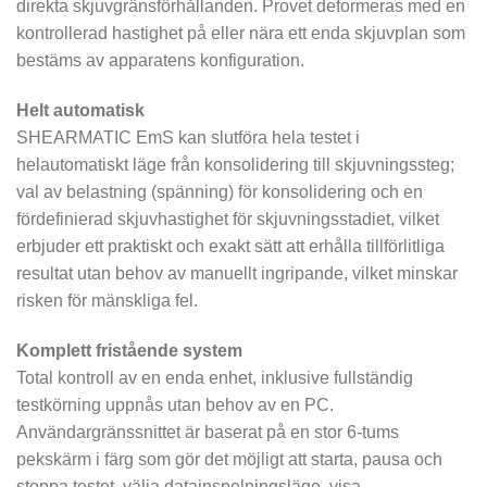
direkta skjuvgränsförhållanden. Provet deformeras med en
kontrollerad hastighet på eller nära ett enda skjuvplan som
bestäms av apparatens konfiguration.
Helt automatisk
SHEARMATIC EmS kan slutföra hela testet i
helautomatiskt läge från konsolidering till skjuvningssteg;
val av belastning (spänning) för konsolidering och en
fördefinierad skjuvhastighet för skjuvningsstadiet, vilket
erbjuder ett praktiskt och exakt sätt att erhålla tillförlitliga
resultat utan behov av manuellt ingripande, vilket minskar
risken för mänskliga fel.
Komplett fristående system
Total kontroll av en enda enhet, inklusive fullständig
testkörning uppnås utan behov av en PC.
Användargränssnittet är baserat på en stor 6-tums
pekskärm i färg som gör det möjligt att starta, pausa och
stoppa testet, välja datainspelningsläge, visa