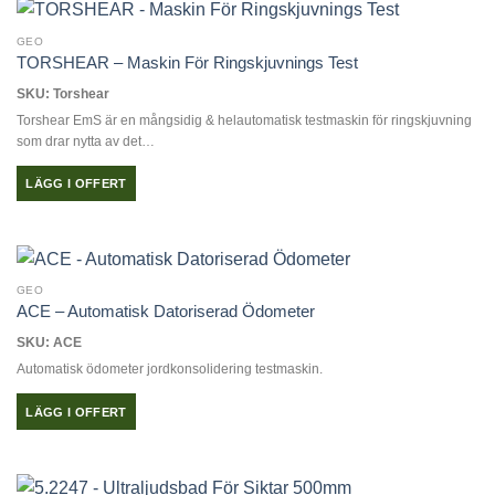
produkten
har
GEO
flera
TORSHEAR – Maskin För Ringskjuvnings Test
varianter.
SKU: Torshear
De
Torshear EmS är en mångsidig & helautomatisk testmaskin för ringskjuvning
olika
som drar nytta av det…
alternativen
kan
LÄGG I OFFERT
väljas
på
produktsidan
GEO
ACE – Automatisk Datoriserad Ödometer
SKU: ACE
Automatisk ödometer jordkonsolidering testmaskin.
LÄGG I OFFERT