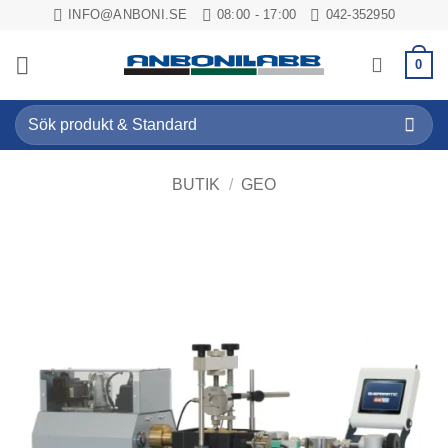
Skip
INFO@ANBONI.SE
08:00 - 17:00
042-352950
to
content
0
Sök
efter:
BUTIK
/
GEO