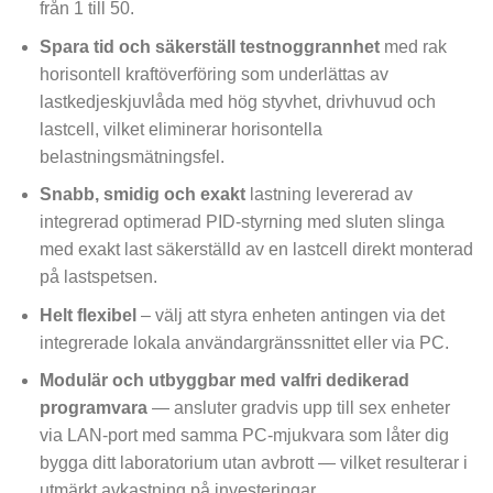
från 1 till 50.
Spara tid och säkerställ testnoggrannhet
med rak
horisontell kraftöverföring som underlättas av
lastkedjeskjuvlåda med hög styvhet, drivhuvud och
lastcell, vilket eliminerar horisontella
belastningsmätningsfel.
Snabb, smidig och exakt
lastning levererad av
integrerad optimerad PID-styrning med sluten slinga
med exakt last säkerställd av en lastcell direkt monterad
på lastspetsen.
Helt flexibel
– välj att styra enheten antingen via det
integrerade lokala användargränssnittet eller via PC.
Modulär och utbyggbar med valfri dedikerad
programvara
— ansluter gradvis upp till sex enheter
via LAN-port med samma PC-mjukvara som låter dig
bygga ditt laboratorium utan avbrott — vilket resulterar i
utmärkt avkastning på investeringar.