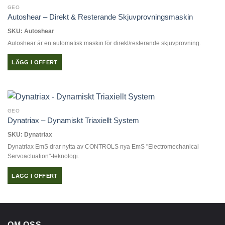
GEO
Autoshear – Direkt & Resterande Skjuvprovningsmaskin
SKU: Autoshear
Autoshear är en automatisk maskin för direkt/resterande skjuvprovning.
LÄGG I OFFERT
GEO
Dynatriax – Dynamiskt Triaxiellt System
SKU: Dynatriax
Dynatriax EmS drar nytta av CONTROLS nya EmS "Electromechanical
Servoactuation"-teknologi.
LÄGG I OFFERT
OM OSS