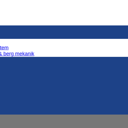
stem
 & berg mekanik