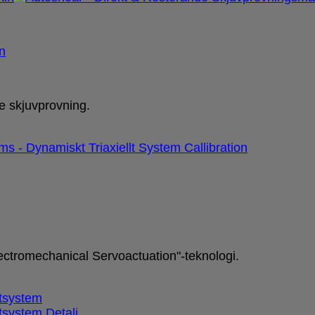
n
e skjuvprovning.
tromechanical Servoactuation"-teknologi.