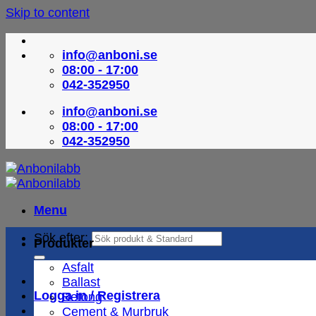
Skip to content
info@anboni.se
08:00 - 17:00
042-352950
info@anboni.se
08:00 - 17:00
042-352950
Menu
Sök efter:
Produkter
Asfalt
Ballast
Logga in / Registrera
Betong
Cement & Murbruk