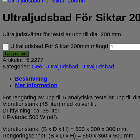
Ultraljudsbad För Siktar 
Ultraljudstvättar för testsilar upp till dia. 200 mm.
Ultraljudsbad För Siktar 200mm mängd
Lägg i offert
Artikelnr:
5.2277
Kategorier:
Geo
,
Ultraljudsbad
,
Ultraljudsbad
Beskrivning
Mer information
För rengöring av upp till 5 analytiska testsilar upp till d
Vibrationstank (45 liter) med kulventil.
Driftfyllning: ca. 35 liter.
HF-värde: 500 W (eff).
Vibrationstank: (B x D x H) = 500 x 300 x 300 mm.
Rengöringsenhet: (B x D x H) = 560 x 360 x 500 mm.