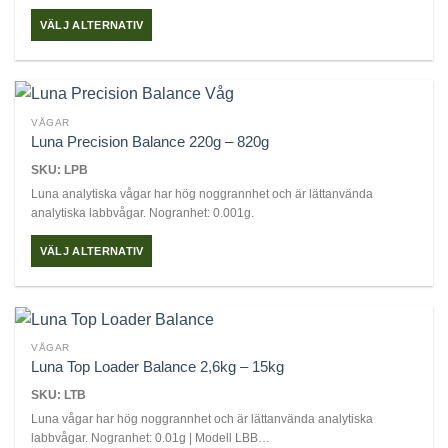
kan
VÄLJ ALTERNATIV
väljas
Den
på
här
produktsidan
produkten
har
VÅGAR
flera
Luna Precision Balance 220g – 820g
varianter.
SKU: LPB
De
Luna analytiska vågar har hög noggrannhet och är lättanvända
olika
analytiska labbvågar. Nogranhet: 0.001g.
alternativen
kan
VÄLJ ALTERNATIV
väljas
Den
på
här
produktsidan
produkten
har
VÅGAR
flera
Luna Top Loader Balance 2,6kg – 15kg
varianter.
SKU: LTB
De
Luna vågar har hög noggrannhet och är lättanvända analytiska
olika
labbvågar. Nogranhet: 0.01g | Modell LBB…
alternativen