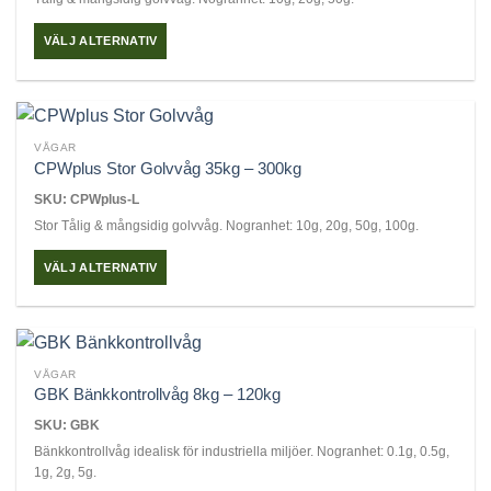
olika
alternativen
VÄLJ ALTERNATIV
kan
Den
väljas
här
på
produkten
produktsidan
har
VÅGAR
flera
CPWplus Stor Golvvåg 35kg – 300kg
varianter.
SKU: CPWplus-L
De
Stor Tålig & mångsidig golvvåg. Nogranhet: 10g, 20g, 50g, 100g.
olika
alternativen
VÄLJ ALTERNATIV
kan
Den
väljas
här
på
produkten
produktsidan
har
VÅGAR
flera
GBK Bänkkontrollvåg 8kg – 120kg
varianter.
SKU: GBK
De
Bänkkontrollvåg idealisk för industriella miljöer. Nogranhet: 0.1g, 0.5g,
olika
1g, 2g, 5g.
alternativen