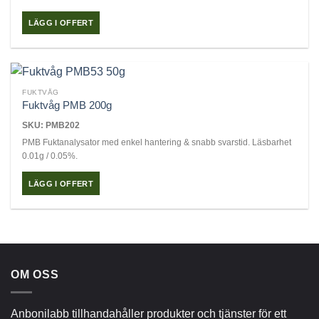
LÄGG I OFFERT
FUKTVÅG
Fuktvåg PMB 200g
SKU: PMB202
PMB Fuktanalysator med enkel hantering & snabb svarstid. Läsbarhet
0.01g / 0.05%.
LÄGG I OFFERT
OM OSS
Anbonilabb tillhandahåller produkter och tjänster för ett