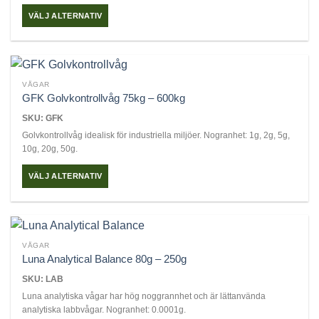
kan
VÄLJ ALTERNATIV
väljas
Den
på
här
produktsidan
produkten
har
VÅGAR
flera
GFK Golvkontrollvåg 75kg – 600kg
varianter.
SKU: GFK
De
Golvkontrollvåg idealisk för industriella miljöer. Nogranhet: 1g, 2g, 5g,
olika
10g, 20g, 50g.
alternativen
kan
VÄLJ ALTERNATIV
väljas
Den
på
här
produktsidan
produkten
har
VÅGAR
flera
Luna Analytical Balance 80g – 250g
varianter.
SKU: LAB
De
Luna analytiska vågar har hög noggrannhet och är lättanvända
olika
analytiska labbvågar. Nogranhet: 0.0001g.
alternativen