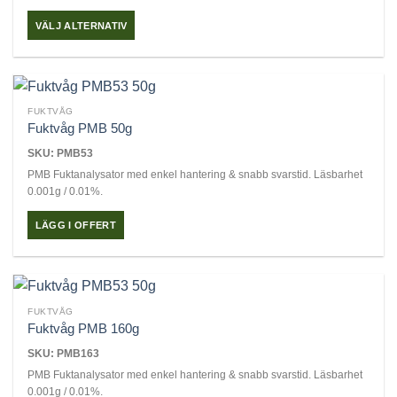
kan
VÄLJ ALTERNATIV
väljas
Den
på
här
produktsidan
produkten
har
FUKTVÅG
flera
Fuktvåg PMB 50g
varianter.
SKU: PMB53
De
PMB Fuktanalysator med enkel hantering & snabb svarstid. Läsbarhet
olika
0.001g / 0.01%.
alternativen
kan
LÄGG I OFFERT
väljas
på
produktsidan
FUKTVÅG
Fuktvåg PMB 160g
SKU: PMB163
PMB Fuktanalysator med enkel hantering & snabb svarstid. Läsbarhet
0.001g / 0.01%.