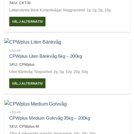
SKU: CKT-M
De
Lättanvända Bänk Kontrollvågar. Noggrannhet: 1g, 2g, 5g, 10g.
olika
alternativen
VÄLJ ALTERNATIV
kan
Den
väljas
här
på
produkten
produktsidan
har
VÅGAR
flera
CPWplus Liten Bänkvåg 6kg – 200kg
varianter.
SKU: CPWplus
De
Liten Bänkvåg. Nogranhet: 2g, 5g, 10g, 20g, 50g.
olika
alternativen
VÄLJ ALTERNATIV
kan
Den
väljas
här
på
produkten
produktsidan
har
VÅGAR
flera
CPWplus Medium Golvvåg 35kg – 200kg
varianter.
SKU: CPWplus-M
De
Tålig & mångsidig golvvåg. Nogranhet: 10g, 20g, 50g.