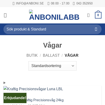
Skip
INFO@ANBONI.SE
08:00 - 17:00
042-352950
to
content
0
Sök
efter:
Vågar
BUTIK
/
BALLAST
/
VÅGAR
ERBJUDANDE
Erbjudande!
Luna LBL Kraftig Precisionsvåg 24kg