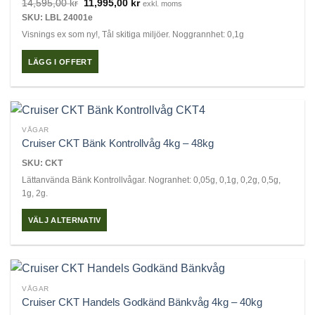
Det
Det
14,595,00
kr
11,995,00
kr
exkl. moms
ursprungliga
nuvarande
SKU: LBL 24001e
priset
priset
var:
är:
Visnings ex som ny!, Tål skitiga miljöer. Noggrannhet: 0,1g
14,595,00 kr.
11,995,00 kr.
LÄGG I OFFERT
VÅGAR
Cruiser CKT Bänk Kontrollvåg 4kg – 48kg
SKU: CKT
Lättanvända Bänk Kontrollvågar. Nogranhet: 0,05g, 0,1g, 0,2g, 0,5g,
1g, 2g.
VÄLJ ALTERNATIV
Den
här
produkten
har
VÅGAR
flera
Cruiser CKT Handels Godkänd Bänkvåg 4kg – 40kg
varianter.