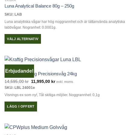
VÅGAR
flera
Luna Analytical Balance 80g – 250g
varianter.
SKU: LAB
De
Luna analytiska vågar har hög noggrannhet och är lättanvända analytiska
olika
labbvågar. Nogranhet: 0.0001g.
alternativen
kan
VÄLJ ALTERNATIV
väljas
Den
på
här
produktsidan
produkten
har
ERBJUDANDE
Erbjudande!
flera
Luna LBL Kraftig Precisionsvåg 24kg
varianter.
Det
Det
14,595,00
kr
11,995,00
kr
exkl. moms
De
ursprungliga
nuvarande
SKU: LBL 24001e
priset
priset
olika
var:
är:
Visnings ex som ny!, Tål skitiga miljöer. Noggrannhet: 0,1g
14,595,00 kr.
11,995,00 kr.
alternativen
kan
LÄGG I OFFERT
väljas
på
produktsidan