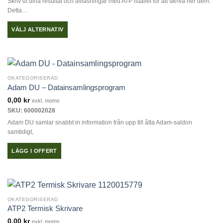
Skriv ut dina resultat och avläsningar med ATP istället för att skriva ner dem.
Detta…
VÄLJ ALTERNATIV
Den
här
produkten
har
OKATEGORISERAD
flera
Adam DU – Datainsamlingsprogram
varianter.
0,00
kr
exkl. moms
De
SKU: 600002028
olika
Adam DU samlar snabbt in information från upp till åtta Adam-saldon
alternativen
samtidigt,
kan
väljas
LÄGG I OFFERT
på
produktsidan
OKATEGORISERAD
ATP2 Termisk Skrivare
0,00
kr
exkl. moms