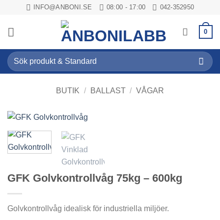
Skip
INFO@ANBONI.SE
08:00 - 17:00
042-352950
to
content
0
Sök
efter:
BUTIK
/
BALLAST
/
VÅGAR
GFK Golvkontrollvåg 75kg – 600kg
Golvkontrollvåg idealisk för industriella miljöer.