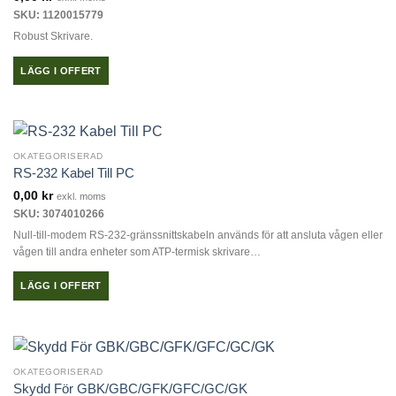
SKU: 1120015779
Robust Skrivare.
LÄGG I OFFERT
OKATEGORISERAD
RS-232 Kabel Till PC
0,00
kr
exkl. moms
SKU: 3074010266
Null-till-modem RS-232-gränssnittskabeln används för att ansluta vågen eller
vågen till andra enheter som ATP-termisk skrivare…
LÄGG I OFFERT
OKATEGORISERAD
Skydd För GBK/GBC/GFK/GFC/GC/GK