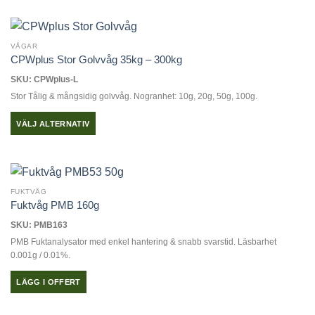
VÅGAR
CPWplus Stor Golvvåg 35kg – 300kg
SKU: CPWplus-L
Stor Tålig & mångsidig golvvåg. Nogranhet: 10g, 20g, 50g, 100g.
VÄLJ ALTERNATIV
Den
här
produkten
har
FUKTVÅG
flera
Fuktvåg PMB 160g
varianter.
SKU: PMB163
De
PMB Fuktanalysator med enkel hantering & snabb svarstid. Läsbarhet
olika
0.001g / 0.01%.
alternativen
kan
LÄGG I OFFERT
väljas
på