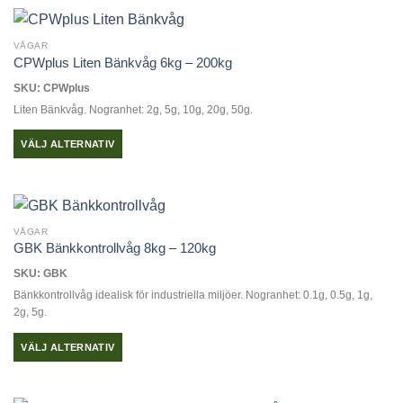
produktsidan
VÅGAR
CPWplus Liten Bänkvåg 6kg – 200kg
SKU: CPWplus
Liten Bänkvåg. Nogranhet: 2g, 5g, 10g, 20g, 50g.
VÄLJ ALTERNATIV
Den
här
produkten
har
VÅGAR
flera
GBK Bänkkontrollvåg 8kg – 120kg
varianter.
SKU: GBK
De
Bänkkontrollvåg idealisk för industriella miljöer. Nogranhet: 0.1g, 0.5g, 1g,
olika
2g, 5g.
alternativen
kan
VÄLJ ALTERNATIV
väljas
Den
på
här
produktsidan