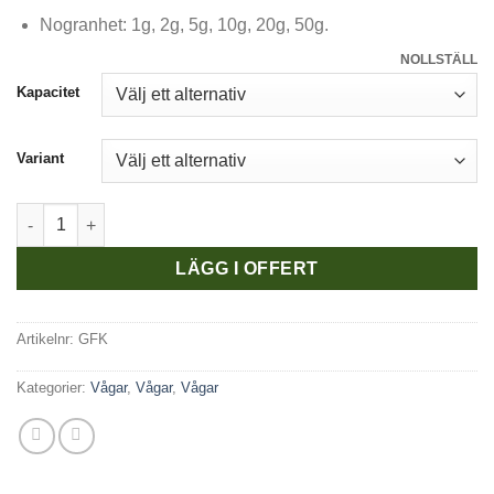
Nogranhet: 1g, 2g, 5g, 10g, 20g, 50g.
NOLLSTÄLL
Kapacitet
Variant
GFK Golvkontrollvåg 75kg - 600kg mängd
LÄGG I OFFERT
Artikelnr:
GFK
Kategorier:
Vågar
,
Vågar
,
Vågar