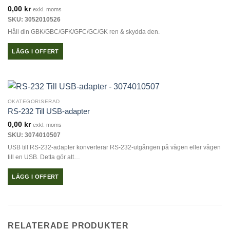
0,00
kr
exkl. moms
SKU: 3052010526
Håll din GBK/GBC/GFK/GFC/GC/GK ren & skydda den.
LÄGG I OFFERT
OKATEGORISERAD
RS-232 Till USB-adapter
0,00
kr
exkl. moms
SKU: 3074010507
USB till RS-232-adapter konverterar RS-232-utgången på vågen eller vågen
till en USB. Detta gör att…
LÄGG I OFFERT
RELATERADE PRODUKTER