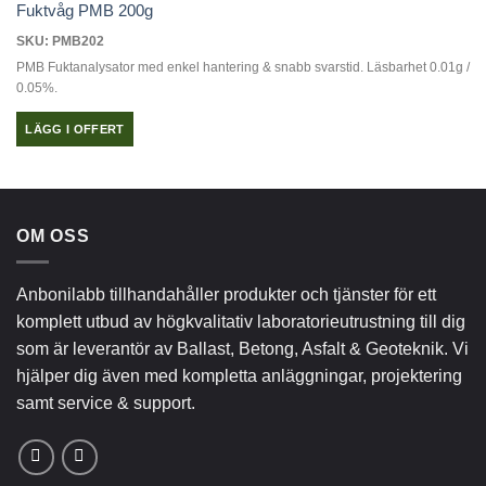
flera
Fuktvåg PMB 200g
varianter.
SKU: PMB202
De
PMB Fuktanalysator med enkel hantering & snabb svarstid. Läsbarhet 0.01g /
olika
0.05%.
alternativen
kan
LÄGG I OFFERT
väljas
på
produktsidan
OM OSS
Anbonilabb tillhandahåller produkter och tjänster för ett
komplett utbud av högkvalitativ laboratorieutrustning till dig
som är leverantör av Ballast, Betong, Asfalt & Geoteknik. Vi
hjälper dig även med kompletta anläggningar, projektering
samt service & support.