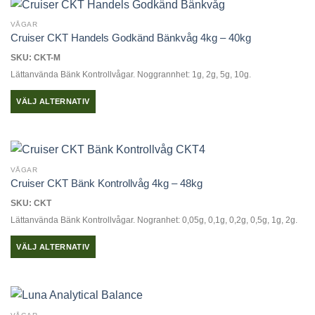
produkten
har
VÅGAR
flera
Cruiser CKT Handels Godkänd Bänkvåg 4kg – 40kg
varianter.
SKU: CKT-M
De
Lättanvända Bänk Kontrollvågar. Noggrannhet: 1g, 2g, 5g, 10g.
olika
alternativen
VÄLJ ALTERNATIV
kan
Den
väljas
här
på
produkten
produktsidan
har
VÅGAR
flera
Cruiser CKT Bänk Kontrollvåg 4kg – 48kg
varianter.
SKU: CKT
De
Lättanvända Bänk Kontrollvågar. Nogranhet: 0,05g, 0,1g, 0,2g, 0,5g, 1g, 2g.
olika
alternativen
VÄLJ ALTERNATIV
kan
Den
väljas
här
på
produkten
produktsidan
har