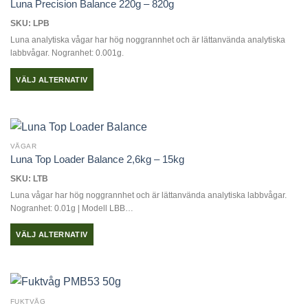
Luna Precision Balance 220g – 820g
SKU: LPB
Luna analytiska vågar har hög noggrannhet och är lättanvända analytiska
labbvågar. Nogranhet: 0.001g.
VÄLJ ALTERNATIV
Den
här
produkten
har
VÅGAR
flera
Luna Top Loader Balance 2,6kg – 15kg
varianter.
SKU: LTB
De
Luna vågar har hög noggrannhet och är lättanvända analytiska labbvågar.
olika
Nogranhet: 0.01g | Modell LBB…
alternativen
kan
VÄLJ ALTERNATIV
väljas
Den
på
här
produktsidan
produkten
har
FUKTVÅG