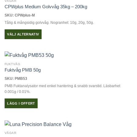
VÅGAR
CPWplus Medium Golvvåg 35kg – 200kg
SKU: CPWplus-M
Tålig & mångsidig golvvåg. Nogranhet: 10g, 20g, 50g.
VÄLJ ALTERNATIV
Den
här
produkten
har
FUKTVÅG
flera
Fuktvåg PMB 50g
varianter.
SKU: PMB53
De
PMB Fuktanalysator med enkel hantering & snabb svarstid. Läsbarhet
olika
0.001g / 0.01%.
alternativen
kan
LÄGG I OFFERT
väljas
på
produktsidan
VÅGAR