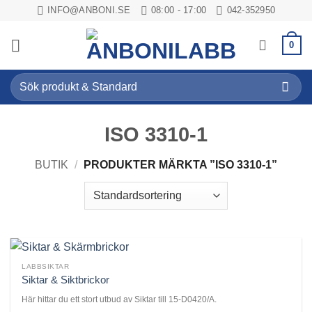
Skip
INFO@ANBONI.SE
08:00 - 17:00
042-352950
to
content
0
Sök
efter:
ISO 3310-1
BUTIK
/
PRODUKTER MÄRKTA ”ISO 3310-1”
LABBSIKTAR
Siktar & Siktbrickor
Här hittar du ett stort utbud av Siktar till 15-D0420/A.