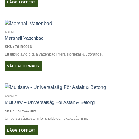
LÄGG I OFFERT
ASFALT
Marshall Vattenbad
SKU: 76-B0066
Ett utbud av digitala vattenbad i flera storlekar & utförande.
VÄLJ ALTERNATIV
Den
här
produkten
har
ASFALT
flera
Multisaw – Universalsåg För Asfalt & Betong
varianter.
SKU: 77-PV47005
De
Universalsågsystem för snabb och exakt sågning.
olika
alternativen
LÄGG I OFFERT
kan