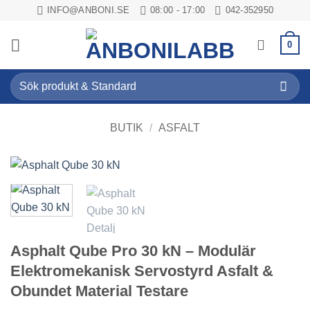
Skip
INFO@ANBONI.SE
08:00 - 17:00
042-352950
to
content
0
Sök
efter:
BUTIK
/
ASFALT
Asphalt Qube Pro 30 kN – Modulär
Elektromekanisk Servostyrd Asfalt &
Obundet Material Testare