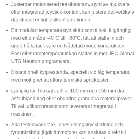
Justerbar motoriserad reaktionsram, styrd av mjukvara
eller integrerad joystick-kontroll, kan justera det vertikala
dagsljuset enligt testkonfigurationen.
Ett modulärt temperaturstyrt skåp som tillval, tillgängligt
med ett område -40°C till +80°C, lätt att ställa in och
underhålla tack vare en tvådelad modulkonstruktion.
Fast eller ramptemperatur kan ställas in med IPC Global
UTS Neutron programvara.
Exceptionell kylprestanda, speciellt vid låg temperatur,
med möjlighet att utföra termiska spricktester.
Lämplig för Triaxial cell för 100 mm och 150 mm dia.
asfaltblandning eller obundna granulära materialprover.
Tillval luftkompressor som levereras integrerad i
maskinen.
Alla testomvandlare, inneslutningstryckledning och
fyrpunktsböjd jiggklämmotorer kan anslutas direkt till