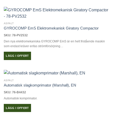
väljas
på
produktsidan
ASFALT
GYROCOMP EmS Elektromekanisk Giratory Compactor
SKU: 78-PV2532
Den nya elektromekaniska GYROCOMP EmS är en helt fristående maskin
som endast kräver enfas strömförsörjning…
LÄGG I OFFERT
ASFALT
Automatisk slagkomprimator (Marshall), EN
SKU: 76-B4432
Automatisk komprimator.
LÄGG I OFFERT