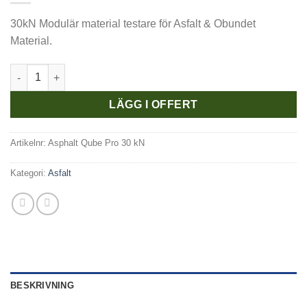
30kN Modulär material testare för Asfalt & Obundet
Material.
Asphalt Qube Pro 30 kN - Modulär Elektromekanisk Servostyrd 
LÄGG I OFFERT
Artikelnr:
Asphalt Qube Pro 30 kN
Kategori:
Asfalt
BESKRIVNING