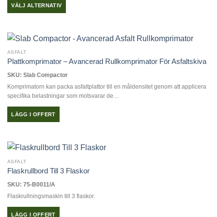
VÄLJ ALTERNATIV
Den
här
produkten
har
ASFALT
flera
Plattkomprimator – Avancerad Rullkomprimator För Asfaltskiva
varianter.
SKU: Slab Compactor
De
Komprimatorn kan packa asfaltplattor till en måldensitet genom att applicera
olika
specifika belastningar som motsvarar de…
alternativen
kan
LÄGG I OFFERT
väljas
på
produktsidan
ASFALT
Flaskrullbord Till 3 Flaskor
SKU: 75-B0011/A
Flaskrullningsmaskin till 3 flaskor.
LÄGG I OFFERT