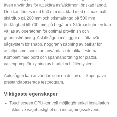
även användas för att skära asfaltkärnor i önskad längd.
Den kan förses med 650 mm dia. blad med ett maximalt
skärdjup på 200 mm och prismalängd på 500 mm
(förlängbart till 700 mm, på begäran). Skärhastigheten kan
väljas av operatören för optimal provfinish och
genomströmning. Asfaltsågen möjliggör ett lättanvänt
sågsystem för snabb, noggrann kapning av balkar för
asfaltprismor som kan användas i de olika testerna.
Komplett med bord och spännanordning för plattor,
vattenpump för kylning av bladet och filtersystem.
Autosågen kan användas som en del av ditt Superpave
prestandabaserade testprogram.
Viktigaste egenskaper
Touchscreen CPU-kontroll möjliggör enkel installation
inklusive vagnhastighet och indragningssekvens.