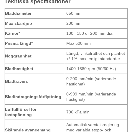
Tekniska specifikationer
Bladdiameter
650 mm
Max skärdjup
200 mm
Kärnor*
100, 150 or 200 mm dia.
Prisma längd*
Max 500 mm
Längd, vinkelräthet och planhet
Noggrannhet
+/-1% max, enligt standarder
Bladhastighet
1400-1680 rpm (50/60 Hz)
0-200 mm/min (varierande
Bladtravers
hastighet)
0-999 mm/min (varierande
Bladindragningsförflyttning
hastighet)
Lufttillförsel för
700 kPa min
fastspänning
Automatisk varvtalsreglering
Skärande avancemang
med variabla stopp- och