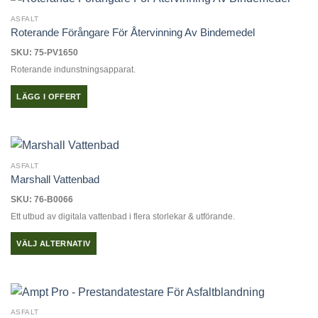
ASFALT
Roterande Förångare För Återvinning Av Bindemedel
SKU: 75-PV1650
Roterande indunstningsapparat.
LÄGG I OFFERT
ASFALT
Marshall Vattenbad
SKU: 76-B0066
Ett utbud av digitala vattenbad i flera storlekar & utförande.
VÄLJ ALTERNATIV
Den
här
produkten
har
ASFALT