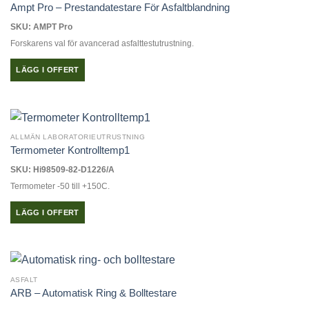
flera
Ampt Pro – Prestandatestare För Asfaltblandning
varianter.
SKU: AMPT Pro
De
Forskarens val för avancerad asfalttestutrustning.
olika
alternativen
LÄGG I OFFERT
kan
väljas
på
produktsidan
ALLMÄN LABORATORIEUTRUSTNING
Termometer Kontrolltemp1
SKU: Hi98509-82-D1226/A
Termometer -50 till +150C.
LÄGG I OFFERT
ASFALT
ARB – Automatisk Ring & Bolltestare