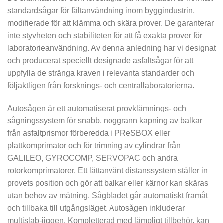
standardsågar för fältanvändning inom byggindustrin,
modifierade för att klämma och skära prover. De garanterar
inte styvheten och stabiliteten för att få exakta prover för
laboratorieanvändning. Av denna anledning har vi designat
och producerat speciellt designade asfaltsågar för att
uppfylla de stränga kraven i relevanta standarder och
följaktligen från forsknings- och centrallaboratorierna.
Autosågen är ett automatiserat provklämnings- och
sågningssystem för snabb, noggrann kapning av balkar
från asfaltprismor förberedda i PReSBOX eller
plattkomprimator och för trimning av cylindrar från
GALILEO, GYROCOMP, SERVOPAC och andra
rotorkomprimatorer. Ett lättanvänt distanssystem ställer in
provets position och gör att balkar eller kärnor kan skäras
utan behov av mätning. Sågbladet går automatiskt framåt
och tillbaka till utgångsläget. Autosågen inkluderar
multislab-jiggen. Kompletterad med lämpligt tillbehör, kan