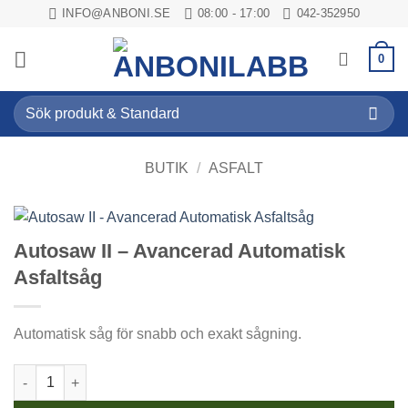
Skip
INFO@ANBONI.SE
08:00 - 17:00
042-352950
to
content
0
Sök
efter:
BUTIK
/
ASFALT
Autosaw II – Avancerad Automatisk
Asfaltsåg
Automatisk såg för snabb och exakt sågning.
Autosaw II - Avancerad Automatisk Asfaltsåg mängd