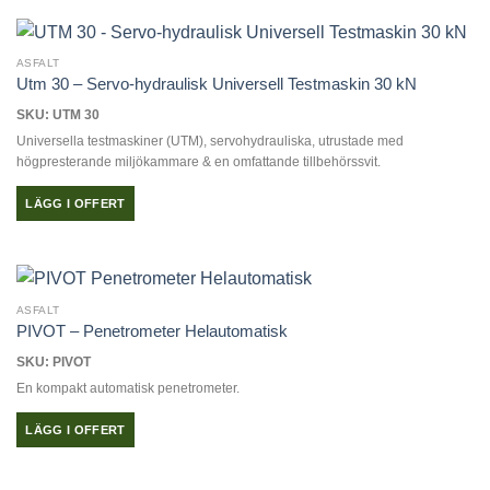
här
produkten
har
ASFALT
flera
Utm 30 – Servo-hydraulisk Universell Testmaskin 30 kN
varianter.
SKU: UTM 30
De
Universella testmaskiner (UTM), servohydrauliska, utrustade med
olika
högpresterande miljökammare & en omfattande tillbehörssvit.
alternativen
kan
LÄGG I OFFERT
väljas
på
produktsidan
ASFALT
PIVOT – Penetrometer Helautomatisk
SKU: PIVOT
En kompakt automatisk penetrometer.
LÄGG I OFFERT