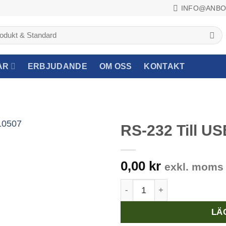
INFO@ANBO
AR
ERBJUDANDE
OM OSS
KONTAKT
RS-232 Till US
0,00
kr
exkl. moms
RS-232 Till USB-adapter m
LÄ