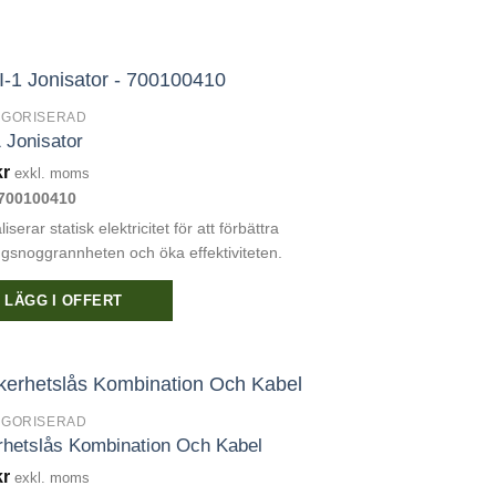
EGORISERAD
 Jonisator
kr
exkl. moms
700100410
iserar statisk elektricitet för att förbättra
gsnoggrannheten och öka effektiviteten.
LÄGG I OFFERT
EGORISERAD
hetslås Kombination Och Kabel
kr
exkl. moms