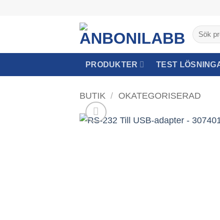
Skip
to
Sök
content
efter:
PRODUKTER
TEST LÖSNING
BUTIK
/
OKATEGORISERAD