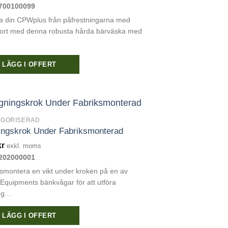
700100099
a din CPWplus från påfrestningarna med
port med denna robusta hårda bärväska med
LÄGG I OFFERT
EGORISERAD
ingskrok Under Fabriksmonterad
kr
exkl. moms
202000001
smontera en vikt under kroken på en av
quipments bänkvågar för att utföra
ng…
LÄGG I OFFERT