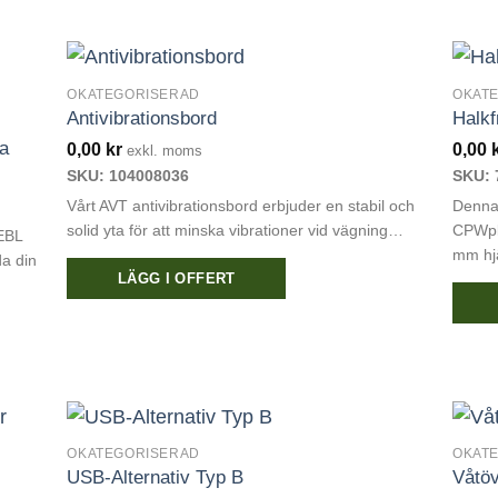
OKATEGORISERAD
OKAT
Antivibrationsbord
Halkf
a
0,00
kr
0,00
exkl. moms
SKU: 104008036
SKU: 
Vårt AVT antivibrationsbord erbjuder en stabil och
Denna 
solid yta för att minska vibrationer vid vägning…
CPWpl
EBL
mm hjä
a din
LÄGG I OFFERT
OKATEGORISERAD
OKAT
USB-Alternativ Typ B
Våtöv