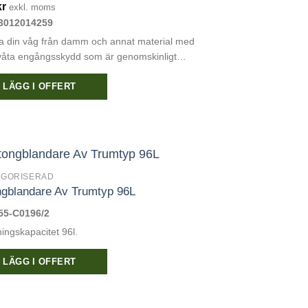
kr
exkl. moms
3012014259
a din våg från damm och annat material med
 våta engångsskydd som är genomskinligt…
LÄGG I OFFERT
EGORISERAD
ngblandare Av Trumtyp 96L
55-C0196/2
ingskapacitet 96l.
LÄGG I OFFERT