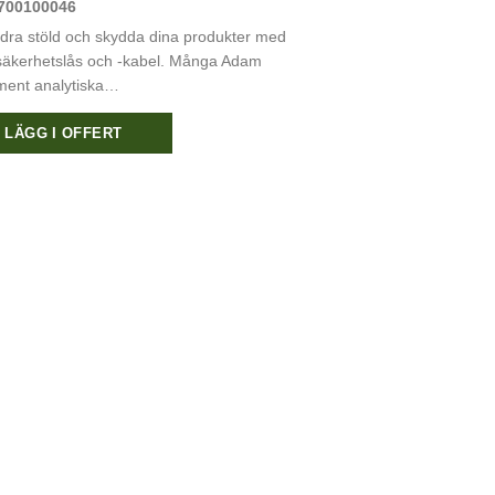
700100046
dra stöld och skydda dina produkter med
säkerhetslås och -kabel. Många Adam
ment analytiska…
LÄGG I OFFERT