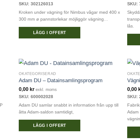
SKU: 302126013
SKU: 
Kroken under vägning för Nimbus vågar med 400 x
Skydd
300 mm ø pannstorlekar möjliggör vägning…
trans
lås.
LÄGG I OFFERT
OKATEGORISERAD
OKAT
Adam DU – Datainsamlingsprogram
Vägn
0,00
kr
0,00
exkl. moms
SKU: 600002028
SKU: 
TP
Adam DU samlar snabbt in information från upp till
Fabrik
åtta Adam-saldon samtidigt,
Adam E
vägni
LÄGG I OFFERT