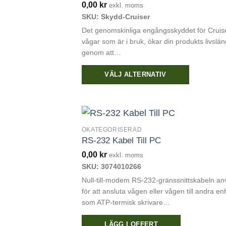
0,00
kr
exkl. moms
SKU: Skydd-Cruiser
Det genomskinliga engångsskyddet för Cruis
vågar som är i bruk, ökar din produkts livslä
genom att…
VÄLJ ALTERNATIV
Den
här
produkten
har
OKATEGORISERAD
RS-232 Kabel Till PC
flera
varianter.
0,00
kr
exkl. moms
De
SKU: 3074010266
olika
Null-till-modem RS-232-gränssnittskabeln a
alternativen
för att ansluta vågen eller vågen till andra en
som ATP-termisk skrivare…
kan
väljas
LÄGG I OFFERT