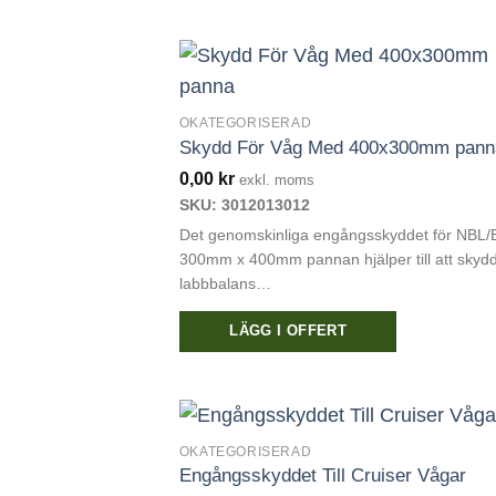
här
produkten
har
flera
varianter.
OKATEGORISERAD
Skydd För Våg Med 400x300mm pann
De
olika
0,00
kr
exkl. moms
alternativen
SKU: 3012013012
kan
Det genomskinliga engångsskyddet för NBL/
väljas
300mm x 400mm pannan hjälper till att skydd
labbbalans…
på
produktsidan
LÄGG I OFFERT
OKATEGORISERAD
Engångsskyddet Till Cruiser Vågar