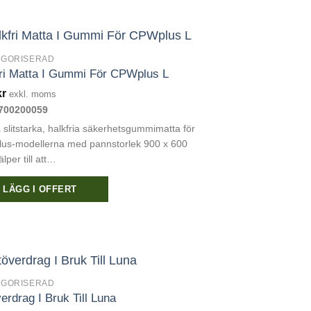
EGORISERAD
ri Matta I Gummi För CPWplus L
kr
exkl. moms
700200059
slitstarka, halkfria säkerhetsgummimatta för
us-modellerna med pannstorlek 900 x 600
lper till att…
LÄGG I OFFERT
EGORISERAD
erdrag I Bruk Till Luna