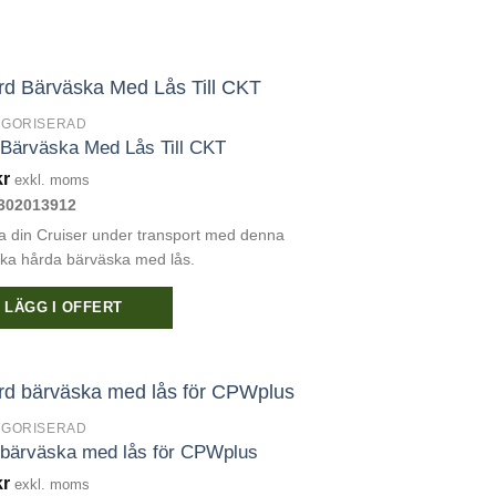
EGORISERAD
Bärväska Med Lås Till CKT
kr
exkl. moms
302013912
 din Cruiser under transport med denna
arka hårda bärväska med lås.
LÄGG I OFFERT
EGORISERAD
 bärväska med lås för CPWplus
kr
exkl. moms