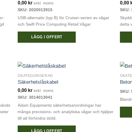
0,00
kr
0,00
exkl. moms
SKU: 2020013915
SKU: 
er-
USB-alternativ (typ B) för Cruiser-serien av vågar
Skydd
ngd
och Swift Price Computing Retail Vågar.
detta
LÄGG I OFFERT
OKATEGORISERAD
OKAT
Säkerhetslåskabel
Beto
0,00
kr
exkl. moms
SKU: 
SKU: 3014013041
Blandn
nvänds
Adam Equipments säkerhetsanordningar har
heter
många precisions- och analytiska vågar och hjälper
till att förhindra stöld.
LÄGG I OFFERT