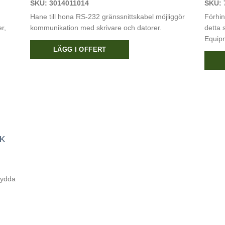
SKU: 3014011014
SKU: 
Hane till hona RS-232 gränssnittskabel möjliggör
Förhin
r,
kommunikation med skrivare och datorer.
detta 
Equip
LÄGG I OFFERT
GK
kydda