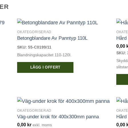
ER
OKATEGORISERAD
OKAT
Betongblandare Av Panntyp 110L
Hård 
0,00
SKU: 55-C0199/11
SKU: 
Blandningskapacitet 110-120l.
Skydda
slitst
LÄGG I OFFERT
OKATEGORISERAD
OKAT
Väg-under krok för 400x300mm panna
Hård
0,00
kr
0,00
exkl. moms