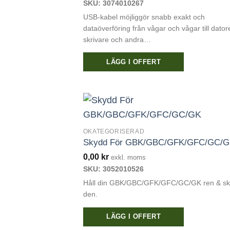
SKU: 3074010267
USB-kabel möjliggör snabb exakt och
dataöverföring från vågar och vågar till datore
skrivare och andra…
LÄGG I OFFERT
OKATEGORISERAD
Skydd För GBK/GBC/GFK/GFC/GC/
0,00
kr
exkl. moms
SKU: 3052010526
Håll din GBK/GBC/GFK/GFC/GC/GK ren & s
den.
LÄGG I OFFERT