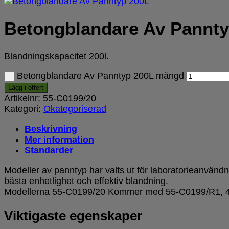
Betongblandare Av Pannty
Blandningskapacitet 200l.
Betongblandare Av Panntyp 200L mängd
Lägg i offert
Artikelnr:
55-C0199/20
Kategori:
Okategoriserad
Beskrivning
Mer information
Standarder
Modeller av panntyp har valts ut för laboratorieanvänd
bästa enhetlighet och effektiv blandning.
Modellerna 55-C0199/20 Kommer med 55-C0199/R1, 4″ h
Viktigaste egenskaper