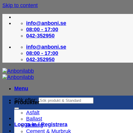
Skip to content
info@anboni.se
08:00 - 17:00
042-352950
info@anboni.se
08:00 - 17:00
042-352950
Menu
Sök efter:
Produkter
Asfalt
Ballast
Logga in / Registrera
Betong
Cement & Murbruk