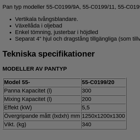
Pan typ modeller 55-C0199/9A, 55-C0199/11, 55-C019
Vertikala tvångsblandare.
Växellåda i oljebad
Enkel tömning, justerbar i höjdled
Separat 4” hjul och dragstång tillgängliga (som t
Tekniska specifikationer
MODELLER AV PANTYP
Model 55-
55-C0199/20
Panna Kapacitet (l)
300
Mixing Kapacitet (l)
200
Effekt (kW)
5,5
Övergripande mått (lxdxh) mm
1250x1200x1300
Vikt. (kg)
340