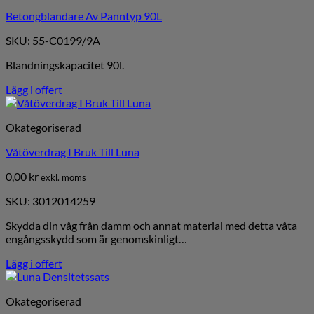
Betongblandare Av Panntyp 90L
SKU: 55-C0199/9A
Blandningskapacitet 90l.
Lägg i offert
Okategoriserad
Våtöverdrag I Bruk Till Luna
0,00
kr
exkl. moms
SKU: 3012014259
Skydda din våg från damm och annat material med detta våta
engångsskydd som är genomskinligt…
Lägg i offert
Okategoriserad