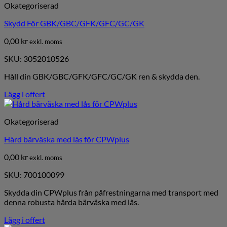
Okategoriserad
Skydd För GBK/GBC/GFK/GFC/GC/GK
0,00
kr
exkl. moms
SKU: 3052010526
Håll din GBK/GBC/GFK/GFC/GC/GK ren & skydda den.
Lägg i offert
Okategoriserad
Hård bärväska med lås för CPWplus
0,00
kr
exkl. moms
SKU: 700100099
Skydda din CPWplus från påfrestningarna med transport med
denna robusta hårda bärväska med lås.
Lägg i offert