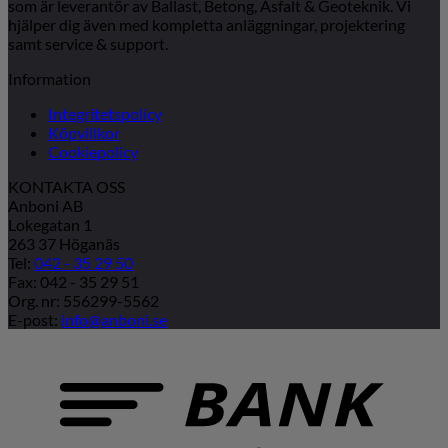
som är leverantör av Ballast, Betong, Asfalt & Geoteknik. Vi
hjälper dig även med kompletta anläggningar, projektering
samt service & support.
Information
Integritetspolicy
Köpvillkor
Cookiepolicy
KONTAKTA OSS
Anboni AB
Lokegatan 1
263 37 Höganäs
Tel:
042 - 35 29 50
Fax: 042 - 35 29 51
Org. nr: 556299-5562
E-post:
info@anboni.se