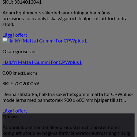
SKU: 3014013041
Adam Equipments säkerhetsanordningar har många
precisions- och analytiska vågar och hjälper till att förhindra
stöld.
Lägg i offert
Okategoriserad
Halkfri Matta I Gummi För CPWplus L
0,00
kr
exkl. moms
SKU: 700200059
Denna slitstarka, halkfria säkerhetsgummimatta för CPWplus-
modellerna med pannstorlek 900 x 600 mm hjälper till att…
Lägg i offert
Om oss
Anbonilabb tillhandahåller produkter och tjänster för ett
komplett utbud av högkvalitativ laboratorieutrustning till dig