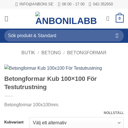
Skip
INFO@ANBONI.SE
08:00 - 17:00
042-352950
to
content
0
Sök
efter:
BUTIK
/
BETONG
/
BETONGFORMAR
Betongformar Kub 100×100 För
Testutrustning
Betongformar 100x100mm.
NOLLSTÄLL
Kubvariant