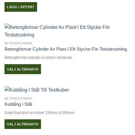
De
LÄGG I OFFERT
olika
alternativen
kan
väljas
på
produktsidan
BETONGFORMAR
Betongformar Cylinder Av Plast I Ett Stycke För Testutrustning
Betongformar cylinder av plast i ett stycke.
VÄLJ ALTERNATIV
Den
här
produkten
har
BETONGFORMAR
flera
Kubtång I Stål
varianter.
Enkel transport av kuber 150mm & 200mm.
De
olika
VÄLJ ALTERNATIV
alternativen
Den
kan