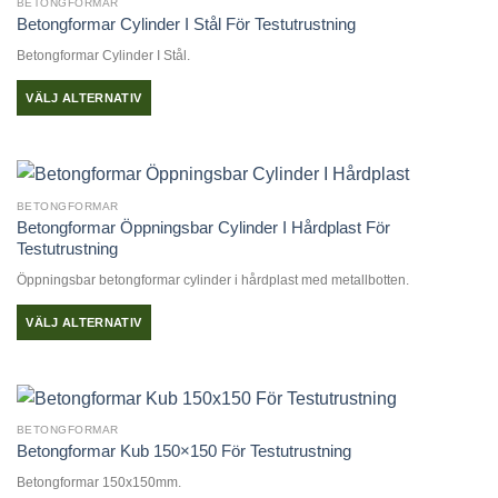
produktsidan
BETONGFORMAR
flera
Betongformar Cylinder I Stål För Testutrustning
varianter.
Betongformar Cylinder I Stål.
De
olika
VÄLJ ALTERNATIV
alternativen
Den
kan
här
väljas
produkten
på
har
produktsidan
BETONGFORMAR
flera
Betongformar Öppningsbar Cylinder I Hårdplast För
varianter.
Testutrustning
De
Öppningsbar betongformar cylinder i hårdplast med metallbotten.
olika
alternativen
VÄLJ ALTERNATIV
kan
Den
väljas
här
på
produkten
produktsidan
har
BETONGFORMAR
flera
Betongformar Kub 150×150 För Testutrustning
varianter.
Betongformar 150x150mm.
De