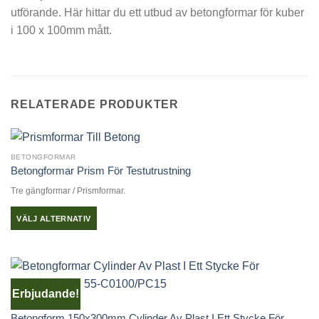
utförande. Här hittar du ett utbud av betongformar för kuber
i 100 x 100mm mått.
RELATERADE PRODUKTER
BETONGFORMAR
Betongformar Prism För Testutrustning
Tre gängformar / Prismformar.
VÄLJ ALTERNATIV
Den
här
produkten
har
Erbjudande!
flera
BETONGFORMAR
varianter.
Betongform 150x300mm Cylinder Av Plast I Ett Stycke För