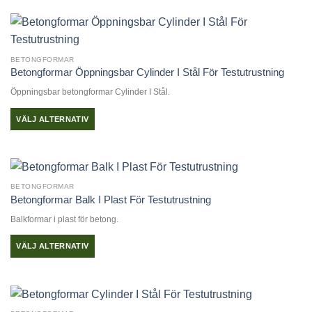
här
väljas
produkten
på
har
produktsidan
flera
BETONGFORMAR
varianter.
Betongformar Öppningsbar Cylinder I Stål För Testutrustning
De
Öppningsbar betongformar Cylinder I Stål.
olika
alternativen
VÄLJ ALTERNATIV
kan
Den
väljas
här
på
produkten
produktsidan
har
BETONGFORMAR
flera
Betongformar Balk I Plast För Testutrustning
varianter.
Balkformar i plast för betong.
De
olika
VÄLJ ALTERNATIV
alternativen
Den
kan
här
väljas
produkten
på
har