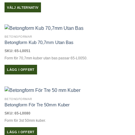
olika
VÄLJ ALTERNATIV
alternativen
Den
kan
här
väljas
produkten
på
har
produktsidan
BETONGFORMAR
flera
Betongform Kub 70,7mm Utan Bas
varianter.
SKU: 65-L0051
De
Form för 70,7mm kuber utan bas passar 65-L0050.
olika
alternativen
LÄGG I OFFERT
kan
väljas
på
produktsidan
BETONGFORMAR
Betongform För Tre 50mm Kuber
SKU: 65-L0080
Form för 3st 50mm kuber.
LÄGG I OFFERT