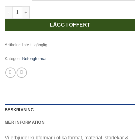
Betongformar Kub 100x100 För Testutrustning mängd
LÄGG I OFFERT
Artikelnr:
Inte tillgänglig
Kategori:
Betongformar
BESKRIVNING
MER INFORMATION
Vi erbjuder kubformar i olika format, material, storlekar &