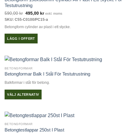
De
Testutrustning
olika
Det
Det
590,00
kr
495,00
kr
exkl. moms
alternativen
ursprungliga
nuvarande
SKU: C55-C0100/PC15-a
priset
priset
kan
var:
är:
Betongform cylinder av plast i ett stycke.
väljas
590,00 kr.
495,00 kr.
på
LÄGG I OFFERT
produktsidan
BETONGFORMAR
Betongformar Balk I Stål För Testutrustning
Balkformar i stål för betong.
VÄLJ ALTERNATIV
Den
här
produkten
har
BETONGFORMAR
flera
Betongtestlappar 250st I Plast
varianter.