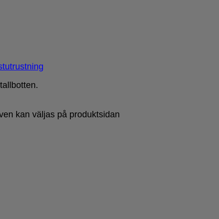
tutrustning
allbotten.
tiven kan väljas på produktsidan