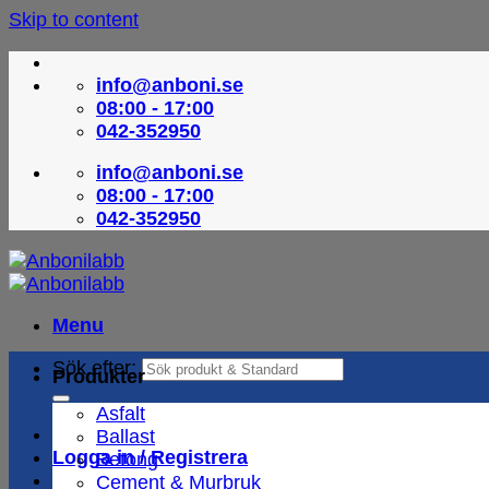
Skip to content
info@anboni.se
08:00 - 17:00
042-352950
info@anboni.se
08:00 - 17:00
042-352950
Menu
Sök efter:
Produkter
Asfalt
Ballast
Logga in / Registrera
Betong
Cement & Murbruk