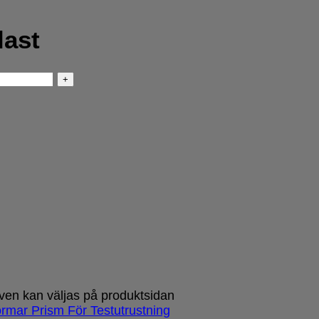
last
tiven kan väljas på produktsidan