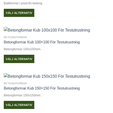
Balkformar i plast för betong.
De
olika
VÄLJ ALTERNATIV
alternativen
Den
kan
här
väljas
produkten
på
har
produktsidan
BETONGFORMAR
flera
Betongformar Kub 100×100 För Testutrustning
varianter.
Betongformar 100x100mm.
De
olika
VÄLJ ALTERNATIV
alternativen
Den
kan
här
väljas
produkten
på
har
produktsidan
BETONGFORMAR
flera
Betongformar Kub 150×150 För Testutrustning
varianter.
Betongformar 150x150mm.
De
olika
VÄLJ ALTERNATIV
alternativen
Den