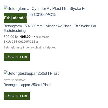
kan
här
väljas
produkten
på
har
produktsidan
Erbjudande!
flera
BETONGFORMAR
varianter.
Betongform 150x300mm Cylinder Av Plast I Ett Stycke För
De
Testutrustning
olika
Det
Det
590,00
kr
495,00
kr
exkl. moms
alternativen
ursprungliga
nuvarande
SKU: C55-C0100/PC15-a
priset
priset
kan
var:
är:
Betongform cylinder av plast i ett stycke.
väljas
590,00 kr.
495,00 kr.
på
LÄGG I OFFERT
produktsidan
BETONGFORMAR
Betongtestlappar 250st I Plast
LÄGG I OFFERT