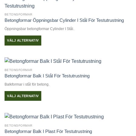
har
flera
BETONGFORMAR
varianter.
Betongformar Öppningsbar Cylinder I Stål För Testutrustning
De
Öppningsbar betongformar Cylinder I Stål.
olika
alternativen
VÄLJ ALTERNATIV
kan
Den
väljas
här
på
produkten
produktsidan
har
BETONGFORMAR
flera
Betongformar Balk I Stål För Testutrustning
varianter.
Balkformar i stål för betong.
De
olika
VÄLJ ALTERNATIV
alternativen
Den
kan
här
väljas
produkten
på
har
produktsidan
BETONGFORMAR
flera
Betongformar Balk I Plast För Testutrustning
varianter.