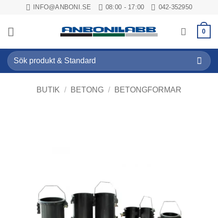
Skip
INFO@ANBONI.SE
08:00 - 17:00
042-352950
to
content
0
Sök
efter:
BUTIK
/
BETONG
/
BETONGFORMAR