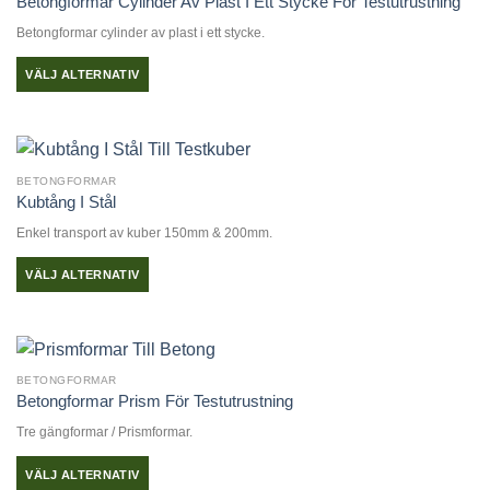
Betongformar Cylinder Av Plast I Ett Stycke För Testutrustning
Betongformar cylinder av plast i ett stycke.
VÄLJ ALTERNATIV
Den
här
produkten
har
BETONGFORMAR
flera
Kubtång I Stål
varianter.
Enkel transport av kuber 150mm & 200mm.
De
olika
VÄLJ ALTERNATIV
alternativen
Den
kan
här
väljas
produkten
på
har
produktsidan
BETONGFORMAR
flera
Betongformar Prism För Testutrustning
varianter.
Tre gängformar / Prismformar.
De
olika
VÄLJ ALTERNATIV
alternativen