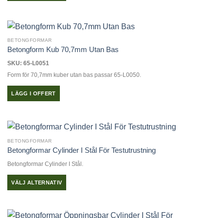
Den
kan
här
väljas
produkten
på
har
produktsidan
BETONGFORMAR
flera
Betongform Kub 70,7mm Utan Bas
varianter.
SKU: 65-L0051
De
Form för 70,7mm kuber utan bas passar 65-L0050.
olika
alternativen
LÄGG I OFFERT
kan
väljas
på
produktsidan
BETONGFORMAR
Betongformar Cylinder I Stål För Testutrustning
Betongformar Cylinder I Stål.
VÄLJ ALTERNATIV
Den
här
produkten