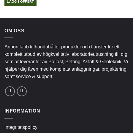
LÄGG I OFFERT
kan
väljas
på
produktsidan
OM OSS
Anbonilabb tillhandahåller produkter och tjänster för ett
komplett utbud av högkvalitativ laboratorieutrustning till dig
som är leverantör av Ballast, Betong, Asfalt & Geoteknik. Vi
hjälper dig även med kompletta anläggningar, projektering
samt service & support.
INFORMATION
Integritetspolicy