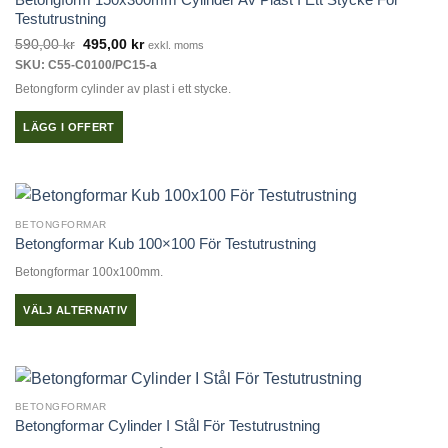
De
Testutrustning
olika
Det
Det
590,00
kr
495,00
kr
exkl. moms
alternativen
ursprungliga
nuvarande
SKU: C55-C0100/PC15-a
priset
priset
kan
var:
är:
Betongform cylinder av plast i ett stycke.
väljas
590,00 kr.
495,00 kr.
på
LÄGG I OFFERT
produktsidan
BETONGFORMAR
Betongformar Kub 100×100 För Testutrustning
Betongformar 100x100mm.
VÄLJ ALTERNATIV
Den
här
produkten
har
BETONGFORMAR
flera
Betongformar Cylinder I Stål För Testutrustning
varianter.