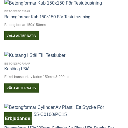
produkten
produktsidan
har
BETONGFORMAR
flera
Betongformar Kub 150×150 För Testutrustning
varianter.
Betongformar 150x150mm.
De
olika
VÄLJ ALTERNATIV
alternativen
Den
kan
här
väljas
produkten
på
har
produktsidan
BETONGFORMAR
flera
Kubtång I Stål
varianter.
Enkel transport av kuber 150mm & 200mm.
De
olika
VÄLJ ALTERNATIV
alternativen
Den
kan
här
väljas
produkten
på
har
produktsidan
Erbjudande!
flera
BETONGFORMAR
varianter.
Betongform 150x300mm Cylinder Av Plast I Ett Stycke För