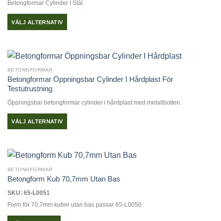
Betongformar Cylinder I Stål.
De
olika
VÄLJ ALTERNATIV
alternativen
Den
kan
här
väljas
produkten
på
har
produktsidan
BETONGFORMAR
flera
Betongformar Öppningsbar Cylinder I Hårdplast För
varianter.
Testutrustning
De
Öppningsbar betongformar cylinder i hårdplast med metallbotten.
olika
alternativen
VÄLJ ALTERNATIV
kan
Den
väljas
här
på
produkten
produktsidan
har
BETONGFORMAR
flera
Betongform Kub 70,7mm Utan Bas
varianter.
SKU: 65-L0051
De
Form för 70,7mm kuber utan bas passar 65-L0050.
olika
alternativen