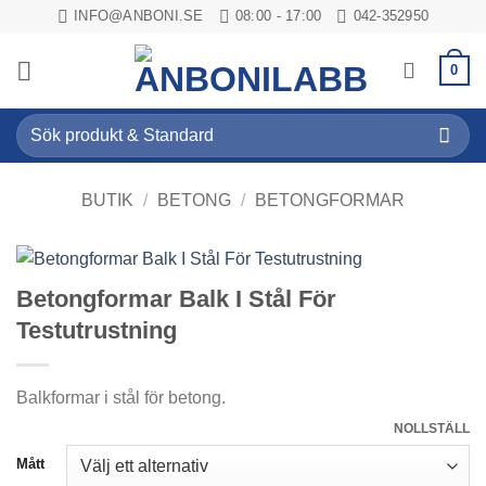
Skip
INFO@ANBONI.SE
08:00 - 17:00
042-352950
to
content
0
Sök
efter:
BUTIK
/
BETONG
/
BETONGFORMAR
Betongformar Balk I Stål För
Testutrustning
Balkformar i stål för betong.
NOLLSTÄLL
Mått