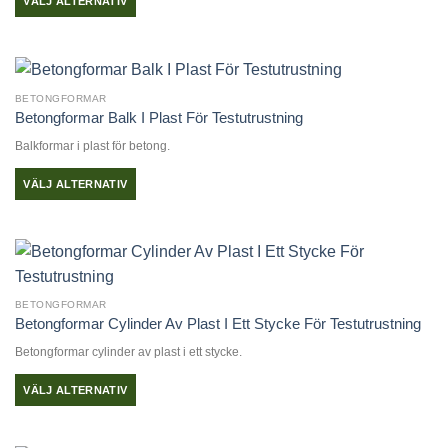
VÄLJ ALTERNATIV
Den
här
produkten
har
BETONGFORMAR
flera
Betongformar Balk I Plast För Testutrustning
varianter.
Balkformar i plast för betong.
De
olika
VÄLJ ALTERNATIV
alternativen
Den
kan
här
väljas
produkten
på
har
produktsidan
flera
BETONGFORMAR
varianter.
Betongformar Cylinder Av Plast I Ett Stycke För Testutrustning
De
Betongformar cylinder av plast i ett stycke.
olika
alternativen
VÄLJ ALTERNATIV
kan
Den
väljas
här
på