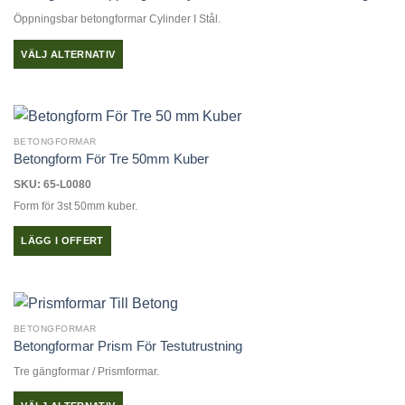
Öppningsbar betongformar Cylinder I Stål.
VÄLJ ALTERNATIV
Den
här
produkten
har
BETONGFORMAR
flera
Betongform För Tre 50mm Kuber
varianter.
SKU: 65-L0080
De
Form för 3st 50mm kuber.
olika
alternativen
LÄGG I OFFERT
kan
väljas
på
produktsidan
BETONGFORMAR
Betongformar Prism För Testutrustning
Tre gängformar / Prismformar.