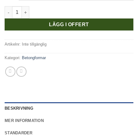
Betongformar Balk I Stål För Testutrustning mängd
LÄGG I OFFERT
Artikelnr:
Inte tillgänglig
Kategori:
Betongformar
BESKRIVNING
MER INFORMATION
STANDARDER